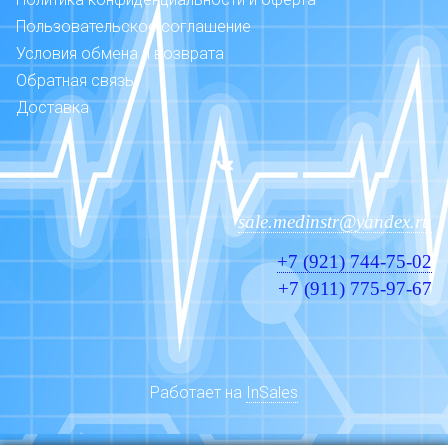
Пользовательское соглашение
Условия обмена и возврата
Обратная связь
Доставка
sale.medinstr@yandex.ru
+7 (921) 744-75-02
+7 (911) 775-97-67
Работает на
InSales