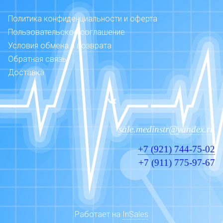
Политика конфиденциальности и оферта
Пользовательское соглашение
Условия обмена и возврата
Обратная связь
Доставка
sale.medinstr@yandex.ru
+7 (921) 744-75-02
+7 (911) 775-97-67
Работает на
InSales