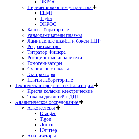
ЭКРОС
Перемешивающие устройства
ELMI
Tagler
ЭКРОС
Бани лабораторные
Размораживатели плазмы
Ламинарные шкафы и боксы ПЦР
Рефрактометры
Титратор Фишера
Ротационные испарители
Гомогенизаторы
Сушильные шкафы
Экстракторы
Плиты лабораторные
Технические средства реабилитации
Кресла-коляски электрические
Товары для детей с ДЦП
Аналитическое оборудование
Алкотестеры
Draeger
Tigon
Динго
Юпитер
Анализаторы