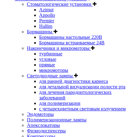
Стоматологические установки
Azimut
Appollo
Premier
Hallim
Бормашины
Бормашины настольные 220В
Бормашины встраиваемые 24В
Наконечники и микромоторы
турбинные
угловые
прямые
микромоторы
Светодиодные лампы
для ранней диагностики кариеса
для детальной визуализации полости рта
для лечения пародонтологических
заболеваний
для полимеризации
с четырехцветным световым излучением
Эндомоторы
Полимеризационные лампы
Апекслокаторы
Физиодиспенсеры
Компрессоры