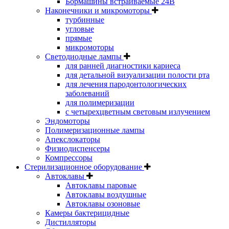
Бормашины встраиваемые 24В
Наконечники и микромоторы
турбинные
угловые
прямые
микромоторы
Светодиодные лампы
для ранней диагностики кариеса
для детальной визуализации полости рта
для лечения пародонтологических
заболеваний
для полимеризации
с четырехцветным световым излучением
Эндомоторы
Полимеризационные лампы
Апекслокаторы
Физиодиспенсеры
Компрессоры
Стерилизационное оборудование
Автоклавы
Автоклавы паровые
Автоклавы воздушные
Автоклавы озоновые
Камеры бактерицидные
Дистилляторы