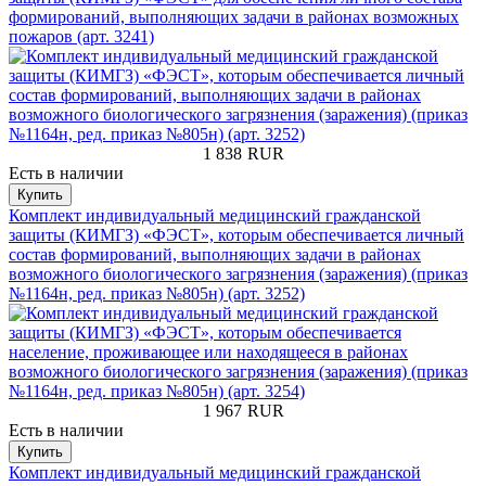
формирований, выполняющих задачи в районах возможных
пожаров (арт. 3241)
1 838
RUR
Есть в наличии
Купить
Комплект индивидуальный медицинский гражданской
защиты (КИМГЗ) «ФЭСТ», которым обеспечивается личный
состав формирований, выполняющих задачи в районах
возможного биологического загрязнения (заражения) (приказ
№1164н, ред. приказ №805н) (арт. 3252)
1 967
RUR
Есть в наличии
Купить
Комплект индивидуальный медицинский гражданской