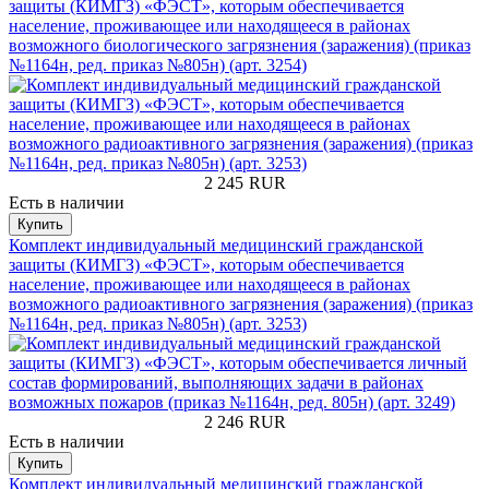
защиты (КИМГЗ) «ФЭСТ», которым обеспечивается
население, проживающее или находящееся в районах
возможного биологического загрязнения (заражения) (приказ
№1164н, ред. приказ №805н) (арт. 3254)
2 245
RUR
Есть в наличии
Купить
Комплект индивидуальный медицинский гражданской
защиты (КИМГЗ) «ФЭСТ», которым обеспечивается
население, проживающее или находящееся в районах
возможного радиоактивного загрязнения (заражения) (приказ
№1164н, ред. приказ №805н) (арт. 3253)
2 246
RUR
Есть в наличии
Купить
Комплект индивидуальный медицинский гражданской