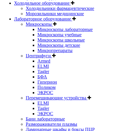
Холодильное оборудование
Холодильники фармацевтические
Морозильники медицинские
Лабораторное оборудование
Микроскопы
Микроскопы лабораторные
Микроскопы учебные
Микроскопы школьные
Микроскопы детские
Микропрепараты
Центрифуги
Armed
ELMI
Tagler
БФА
Гиперион
Поликом
ЭКРОС
Перемешивающие устройства
ELMI
Tagler
ЭКРОС
Бани лабораторные
Размораживатели плазмы
Ламинарные шкафы и боксы ПЦР