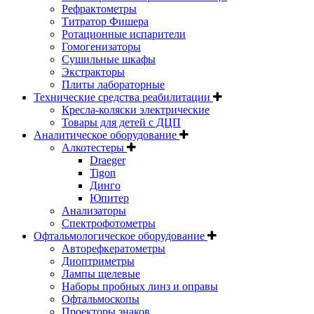
Рефрактометры
Титратор Фишера
Ротационные испарители
Гомогенизаторы
Сушильные шкафы
Экстракторы
Плиты лабораторные
Технические средства реабилитации
Кресла-коляски электрические
Товары для детей с ДЦП
Аналитическое оборудование
Алкотестеры
Draeger
Tigon
Динго
Юпитер
Анализаторы
Спектрофотометры
Офтальмологическое оборудование
Авторефкератометры
Диоптриметры
Лампы щелевые
Наборы пробных линз и оправы
Офтальмоскопы
Проекторы знаков