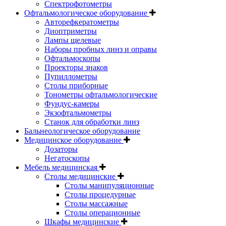
Спектрофотометры
Офтальмологическое оборудование
Авторефкератометры
Диоптриметры
Лампы щелевые
Наборы пробных линз и оправы
Офтальмоскопы
Проекторы знаков
Пупиллометры
Столы приборные
Тонометры офтальмологические
Фундус-камеры
Экзофтальмометры
Станок для обработки линз
Бальнеологическое оборудование
Медицинское оборудование
Дозаторы
Негатоскопы
Мебель медицинская
Столы медицинские
Столы манипуляционные
Столы процедурные
Столы массажные
Столы операционные
Шкафы медицинские