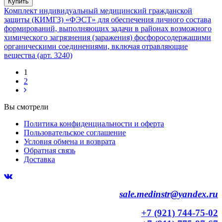
Купить
Комплект индивидуальный медицинский гражданской
защиты (КИМГЗ) «ФЭСТ» для обеспечения личного состава
формирований, выполняющих задачи в районах возможного
химического загрязнения (заражения) фосфоросодержащими
органическими соединениями, включая отравляющие
вещества (арт. 3240)
1
2
Вы смотрели
Политика конфиденциальности и оферта
Пользовательское соглашение
Условия обмена и возврата
Обратная связь
Доставка
sale.medinstr@yandex.ru
+7 (921) 744-75-02