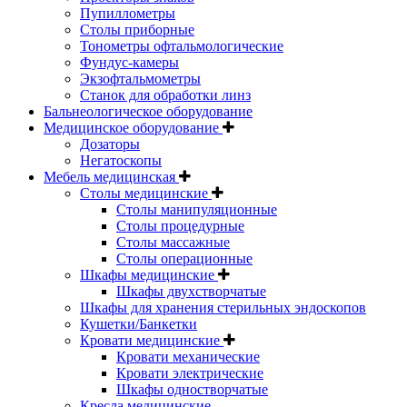
Пупиллометры
Столы приборные
Тонометры офтальмологические
Фундус-камеры
Экзофтальмометры
Станок для обработки линз
Бальнеологическое оборудование
Медицинское оборудование
Дозаторы
Негатоскопы
Мебель медицинская
Столы медицинские
Столы манипуляционные
Столы процедурные
Столы массажные
Столы операционные
Шкафы медицинские
Шкафы двухстворчатые
Шкафы для хранения стерильных эндоскопов
Кушетки/Банкетки
Кровати медицинские
Кровати механические
Кровати электрические
Шкафы одностворчатые
Кресла медицинские