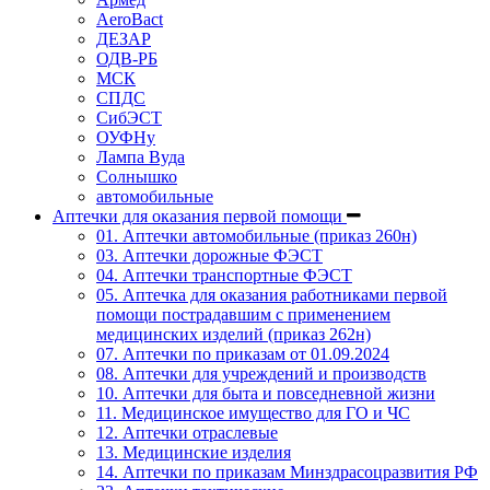
AeroBact
ДЕЗАР
ОДВ-РБ
МСК
СПДС
СибЭСТ
ОУФНу
Лампа Вуда
Солнышко
автомобильные
Аптечки для оказания первой помощи
01. Аптечки автомобильные (приказ 260н)
03. Аптечки дорожные ФЭСТ
04. Аптечки транспортные ФЭСТ
05. Аптечка для оказания работниками первой
помощи пострадавшим с применением
медицинских изделий (приказ 262н)
07. Аптечки по приказам от 01.09.2024
08. Аптечки для учреждений и производств
10. Аптечки для быта и повседневной жизни
11. Медицинское имущество для ГО и ЧС
12. Аптечки отраслевые
13. Медицинские изделия
14. Аптечки по приказам Минздрасоцразвития РФ