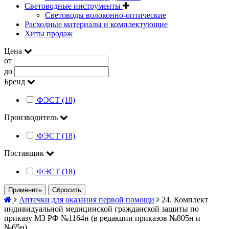
Световодные инструменты
Световоды волоконно-оптические
Расходные материалы и комплектующие
Хиты продаж
Цена
от
до
Бренд
ФЭСТ (18)
Производитель
ФЭСТ (18)
Поставщик
ФЭСТ (18)
Применить
Сбросить
Аптечки для оказания первой помощи
24. Комплект
индивидуальной медицинской гражданской защиты по
приказу МЗ РФ №1164н (в редакции приказов №805н и
№65н)