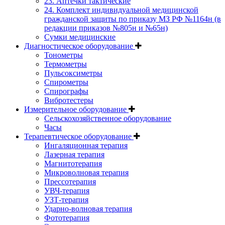
23. Аптечки тактические
24. Комплект индивидуальной медицинской
гражданской защиты по приказу МЗ РФ №1164н (в
редакции приказов №805н и №65н)
Сумки медицинские
Диагностическое оборудование
Тонометры
Термометры
Пульсоксиметры
Спирометры
Спирографы
Вибротестеры
Измерительное оборудование
Сельскохозяйственное оборудование
Часы
Терапевтическое оборудование
Ингаляционная терапия
Лазерная терапия
Магнитотерапия
Микроволновая терапия
Прессотерапия
УВЧ-терапия
УЗТ-терапия
Ударно-волновая терапия
Фототерапия