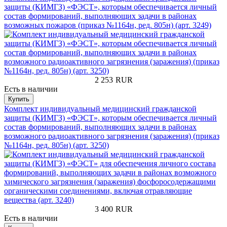
защиты (КИМГЗ) «ФЭСТ», которым обеспечивается личный
состав формирований, выполняющих задачи в районах
возможных пожаров (приказ №1164н, ред. 805н) (арт. 3249)
2 253
RUR
Есть в наличии
Купить
Комплект индивидуальный медицинский гражданской
защиты (КИМГЗ) «ФЭСТ», которым обеспечивается личный
состав формирований, выполняющих задачи в районах
возможного радиоактивного загрязнения (заражения) (приказ
№1164н, ред. 805н) (арт. 3250)
3 400
RUR
Есть в наличии