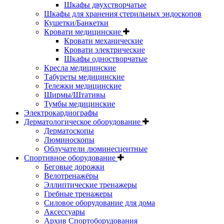
Шкафы двухстворчатые
Шкафы для хранения стерильных эндоскопов
Кушетки/Банкетки
Кровати медицинские
Кровати механические
Кровати электрические
Шкафы одностворчатые
Кресла медицинские
Табуреты медицинские
Тележки медицинские
Ширмы/Штативы
Тумбы медицинские
Электрокардиографы
Дерматологическое оборудование
Дерматоскопы
Люминоскопы
Облучатели люминесцентные
Спортивное оборудование
Беговые дорожки
Велотренажёры
Эллиптические тренажеры
Гребные тренажеры
Силовое оборудование для дома
Аксессуары
Архив Спортоборудования