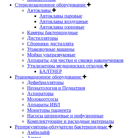
Стерилизационное оборудование
Автоклавы
Автоклавы паровые
Автоклавы воздушные
Автоклавы озоновые
Камеры бактерицидные
Дистилляторы
Сборники дистиллята
Упаковочные машины
Мойки ультразвуковые
Аппараты для чистки и смазки наконечников
Утилизаторы медицинских отходов
БАЛТНЕР
Реанимационное оборудование
Дефибрилляторы
Неонатология и Педиатрия
Аспираторы
Молокоотсосы
Аппараты ИВЛ
Мониторы пациента
Насосы шприцевые и инфузионные
Комплектующие и расходные материалы
Рециркуляторы-облучатели бактерицидные
Амбилайф
Армед