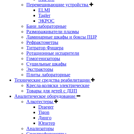
Перемешивающие устройства
ELMI
Tagler
ЭКРОС
Бани лабораторные
Размораживатели плазмы
Ламинарные шкафы и боксы ПЦР
Рефрактометры
Титратор Фишера
Ротационные испарители
Гомогенизаторы
Сушильные шкафы
Экстракторы
Плиты лабораторные
Технические средства реабилитации
Кресла-коляски электрические
Товары для детей с ДЦП
Аналитическое оборудование
Алкотестеры
Draeger
Tigon
Динго
Юпитер
Анализаторы
Спектрофотометры