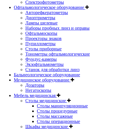
Спектрофотометры
Офтальмологическое оборудование
Авторефкератометры
Диоптриметры
Лампы щелевые
Наборы пробных линз и оправы
Офтальмоскопы
Проекторы знаков
Пупиллометры
Столы приборные
Тонометры офтальмологические
Фундус-камеры
Экзофтальмометры
Станок для обработки линз
Бальнеологическое оборудование
Медицинское оборудование
Дозаторы
Негатоскопы
Мебель медицинская
Столы медицинские
Столы манипуляционные
Столы процедурные
Столы массажные
Столы операционные
Шкафы медицинские