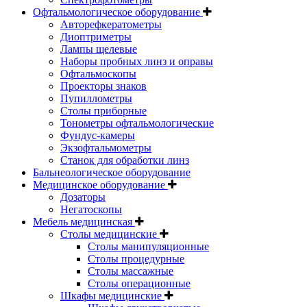
Офтальмологическое оборудование
Авторефкератометры
Диоптриметры
Лампы щелевые
Наборы пробных линз и оправы
Офтальмоскопы
Проекторы знаков
Пупиллометры
Столы приборные
Тонометры офтальмологические
Фундус-камеры
Экзофтальмометры
Станок для обработки линз
Бальнеологическое оборудование
Медицинское оборудование
Дозаторы
Негатоскопы
Мебель медицинская
Столы медицинские
Столы манипуляционные
Столы процедурные
Столы массажные
Столы операционные
Шкафы медицинские