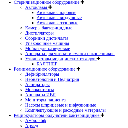
Стерилизационное оборудование
Автоклавы
Автоклавы паровые
Автоклавы воздушные
Автоклавы озоновые
Камеры бактерицидные
Дистилляторы
Сборники дистиллята
Упаковочные машины
Мойки ультразвуковые
Аппараты для чистки и смазки наконечников
Утилизаторы медицинских отходов
БАЛТНЕР
Реанимационное оборудование
Дефибрилляторы
Неонатология и Педиатрия
Аспираторы
Молокоотсосы
Аппараты ИВЛ
Мониторы пациента
Насосы шприцевые и инфузионные
Комплектующие и расходные материалы
Рециркуляторы-облучатели бактерицидные
Амбилайф
Армед