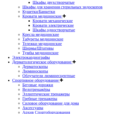
Шкафы двухстворчатые
Шкафы для хранения стерильных эндоскопов
Кушетки/Банкетки
Кровати медицинские
Кровати механические
Кровати электрические
Шкафы одностворчатые
Кресла медицинские
Табуреты медицинские
Тележки медицинские
Ширмы/Штативы
Тумбы медицинские
Электрокардиографы
Дерматологическое оборудование
Дерматоскопы
Люминоскопы
Облучатели люминесцентные
Спортивное оборудование
Беговые дорожки
Велотренажёры
Эллиптические тренажеры
Гребные тренажеры
Силовое оборудование для дома
Аксессуары
Архив Спортоборудования