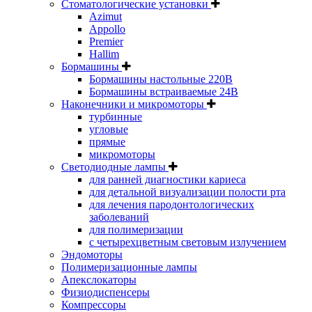
Стоматологические установки
Azimut
Appollo
Premier
Hallim
Бормашины
Бормашины настольные 220В
Бормашины встраиваемые 24В
Наконечники и микромоторы
турбинные
угловые
прямые
микромоторы
Светодиодные лампы
для ранней диагностики кариеса
для детальной визуализации полости рта
для лечения пародонтологических
заболеваний
для полимеризации
с четырехцветным световым излучением
Эндомоторы
Полимеризационные лампы
Апекслокаторы
Физиодиспенсеры
Компрессоры