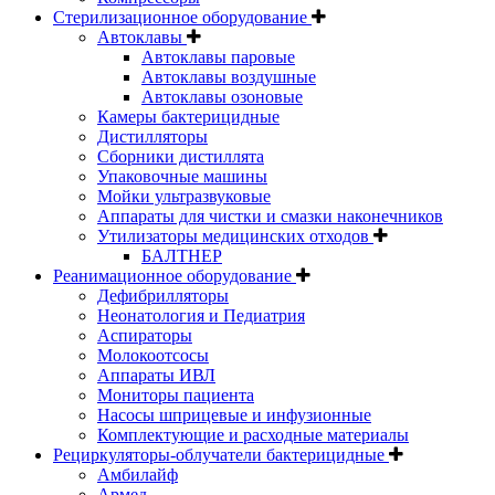
Стерилизационное оборудование
Автоклавы
Автоклавы паровые
Автоклавы воздушные
Автоклавы озоновые
Камеры бактерицидные
Дистилляторы
Сборники дистиллята
Упаковочные машины
Мойки ультразвуковые
Аппараты для чистки и смазки наконечников
Утилизаторы медицинских отходов
БАЛТНЕР
Реанимационное оборудование
Дефибрилляторы
Неонатология и Педиатрия
Аспираторы
Молокоотсосы
Аппараты ИВЛ
Мониторы пациента
Насосы шприцевые и инфузионные
Комплектующие и расходные материалы
Рециркуляторы-облучатели бактерицидные
Амбилайф
Армед