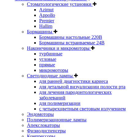
Стоматологические установки
Azimut
Appollo
Premier
Hallim
Бормашины
Бормашины настольные 220В
Бормашины встраиваемые 24В
Наконечники и микромоторы
турбинные
угловые
прямые
микромоторы
Светодиодные лампы
для ранней диагностики кариеса
для детальной визуализации полости рта
для лечения пародонтологических
заболеваний
для полимеризации
с четырехцветным световым излучением
Эндомоторы
Полимеризационные лампы
Апекслокаторы
Физиодиспенсеры
Компрессоры