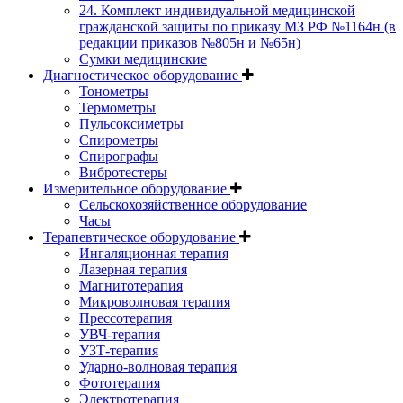
24. Комплект индивидуальной медицинской
гражданской защиты по приказу МЗ РФ №1164н (в
редакции приказов №805н и №65н)
Сумки медицинские
Диагностическое оборудование
Тонометры
Термометры
Пульсоксиметры
Спирометры
Спирографы
Вибротестеры
Измерительное оборудование
Сельскохозяйственное оборудование
Часы
Терапевтическое оборудование
Ингаляционная терапия
Лазерная терапия
Магнитотерапия
Микроволновая терапия
Прессотерапия
УВЧ-терапия
УЗТ-терапия
Ударно-волновая терапия
Фототерапия
Электротерапия