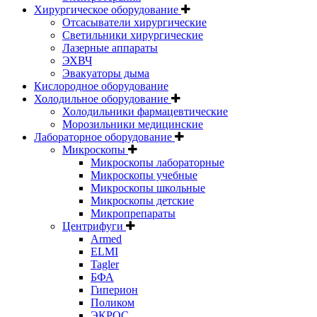
Хирургическое оборудование
Отсасыватели хирургические
Светильники хирургические
Лазерные аппараты
ЭХВЧ
Эвакуаторы дыма
Кислородное оборудование
Холодильное оборудование
Холодильники фармацевтические
Морозильники медицинские
Лабораторное оборудование
Микроскопы
Микроскопы лабораторные
Микроскопы учебные
Микроскопы школьные
Микроскопы детские
Микропрепараты
Центрифуги
Armed
ELMI
Tagler
БФА
Гиперион
Поликом
ЭКРОС