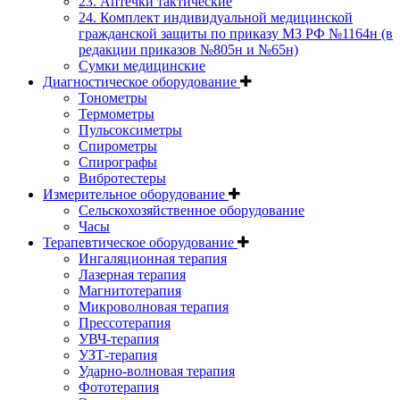
23. Аптечки тактические
24. Комплект индивидуальной медицинской
гражданской защиты по приказу МЗ РФ №1164н (в
редакции приказов №805н и №65н)
Сумки медицинские
Диагностическое оборудование
Тонометры
Термометры
Пульсоксиметры
Спирометры
Спирографы
Вибротестеры
Измерительное оборудование
Сельскохозяйственное оборудование
Часы
Терапевтическое оборудование
Ингаляционная терапия
Лазерная терапия
Магнитотерапия
Микроволновая терапия
Прессотерапия
УВЧ-терапия
УЗТ-терапия
Ударно-волновая терапия
Фототерапия