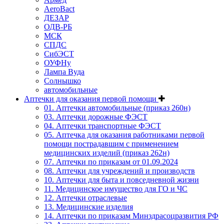
AeroBact
ДЕЗАР
ОДВ-РБ
МСК
СПДС
СибЭСТ
ОУФНу
Лампа Вуда
Солнышко
автомобильные
Аптечки для оказания первой помощи
01. Аптечки автомобильные (приказ 260н)
03. Аптечки дорожные ФЭСТ
04. Аптечки транспортные ФЭСТ
05. Аптечка для оказания работниками первой
помощи пострадавшим с применением
медицинских изделий (приказ 262н)
07. Аптечки по приказам от 01.09.2024
08. Аптечки для учреждений и производств
10. Аптечки для быта и повседневной жизни
11. Медицинское имущество для ГО и ЧС
12. Аптечки отраслевые
13. Медицинские изделия
14. Аптечки по приказам Минздрасоцразвития РФ