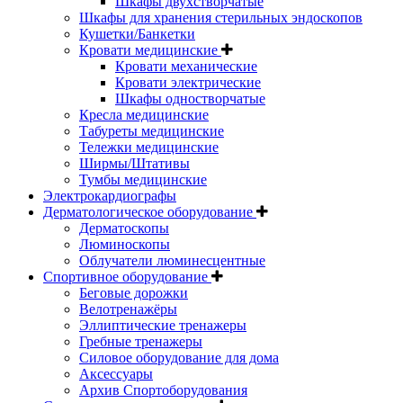
Шкафы двухстворчатые
Шкафы для хранения стерильных эндоскопов
Кушетки/Банкетки
Кровати медицинские
Кровати механические
Кровати электрические
Шкафы одностворчатые
Кресла медицинские
Табуреты медицинские
Тележки медицинские
Ширмы/Штативы
Тумбы медицинские
Электрокардиографы
Дерматологическое оборудование
Дерматоскопы
Люминоскопы
Облучатели люминесцентные
Спортивное оборудование
Беговые дорожки
Велотренажёры
Эллиптические тренажеры
Гребные тренажеры
Силовое оборудование для дома
Аксессуары
Архив Спортоборудования