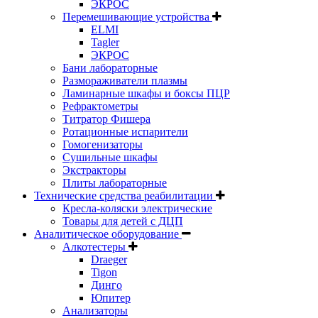
ЭКРОС
Перемешивающие устройства
ELMI
Tagler
ЭКРОС
Бани лабораторные
Размораживатели плазмы
Ламинарные шкафы и боксы ПЦР
Рефрактометры
Титратор Фишера
Ротационные испарители
Гомогенизаторы
Сушильные шкафы
Экстракторы
Плиты лабораторные
Технические средства реабилитации
Кресла-коляски электрические
Товары для детей с ДЦП
Аналитическое оборудование
Алкотестеры
Draeger
Tigon
Динго
Юпитер
Анализаторы