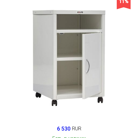
11%
6 530
RUR