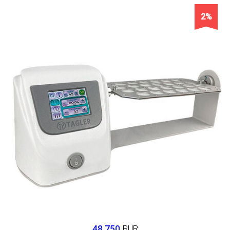
2%
48 750
RUR