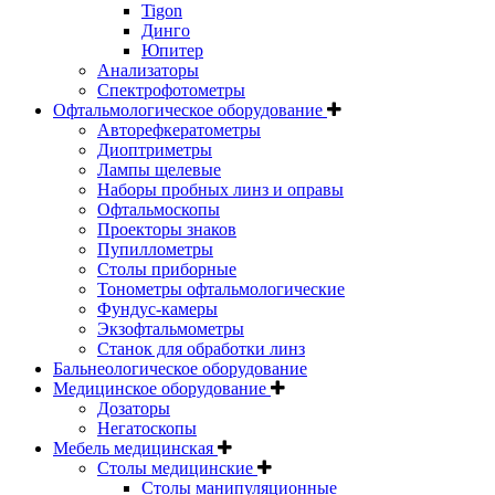
Tigon
Динго
Юпитер
Анализаторы
Спектрофотометры
Офтальмологическое оборудование
Авторефкератометры
Диоптриметры
Лампы щелевые
Наборы пробных линз и оправы
Офтальмоскопы
Проекторы знаков
Пупиллометры
Столы приборные
Тонометры офтальмологические
Фундус-камеры
Экзофтальмометры
Станок для обработки линз
Бальнеологическое оборудование
Медицинское оборудование
Дозаторы
Негатоскопы
Мебель медицинская
Столы медицинские
Столы манипуляционные