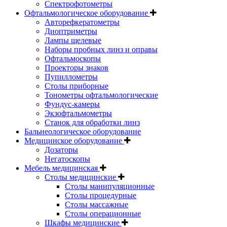
Спектрофотометры
Офтальмологическое оборудование
Авторефкератометры
Диоптриметры
Лампы щелевые
Наборы пробных линз и оправы
Офтальмоскопы
Проекторы знаков
Пупиллометры
Столы приборные
Тонометры офтальмологические
Фундус-камеры
Экзофтальмометры
Станок для обработки линз
Бальнеологическое оборудование
Медицинское оборудование
Дозаторы
Негатоскопы
Мебель медицинская
Столы медицинские
Столы манипуляционные
Столы процедурные
Столы массажные
Столы операционные
Шкафы медицинские