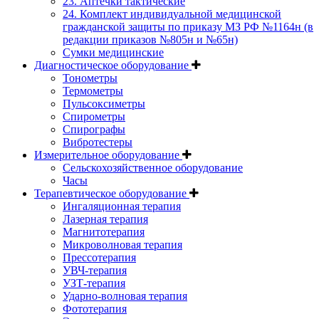
23. Аптечки тактические
24. Комплект индивидуальной медицинской
гражданской защиты по приказу МЗ РФ №1164н (в
редакции приказов №805н и №65н)
Сумки медицинские
Диагностическое оборудование
Тонометры
Термометры
Пульсоксиметры
Спирометры
Спирографы
Вибротестеры
Измерительное оборудование
Сельскохозяйственное оборудование
Часы
Терапевтическое оборудование
Ингаляционная терапия
Лазерная терапия
Магнитотерапия
Микроволновая терапия
Прессотерапия
УВЧ-терапия
УЗТ-терапия
Ударно-волновая терапия
Фототерапия