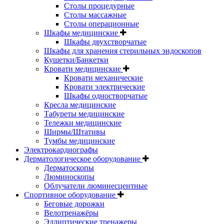
Столы процедурные
Столы массажные
Столы операционные
Шкафы медицинские
Шкафы двухстворчатые
Шкафы для хранения стерильных эндоскопов
Кушетки/Банкетки
Кровати медицинские
Кровати механические
Кровати электрические
Шкафы одностворчатые
Кресла медицинские
Табуреты медицинские
Тележки медицинские
Ширмы/Штативы
Тумбы медицинские
Электрокардиографы
Дерматологическое оборудование
Дерматоскопы
Люминоскопы
Облучатели люминесцентные
Спортивное оборудование
Беговые дорожки
Велотренажёры
Эллиптические тренажеры