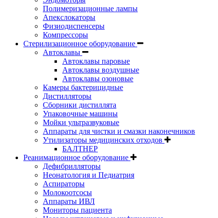
Полимеризационные лампы
Апекслокаторы
Физиодиспенсеры
Компрессоры
Стерилизационное оборудование
Автоклавы
Автоклавы паровые
Автоклавы воздушные
Автоклавы озоновые
Камеры бактерицидные
Дистилляторы
Сборники дистиллята
Упаковочные машины
Мойки ультразвуковые
Аппараты для чистки и смазки наконечников
Утилизаторы медицинских отходов
БАЛТНЕР
Реанимационное оборудование
Дефибрилляторы
Неонатология и Педиатрия
Аспираторы
Молокоотсосы
Аппараты ИВЛ
Мониторы пациента