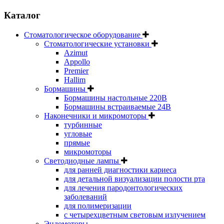
Каталог
Стоматологическое оборудование
Стоматологические установки
Azimut
Appollo
Premier
Hallim
Бормашины
Бормашины настольные 220В
Бормашины встраиваемые 24В
Наконечники и микромоторы
турбинные
угловые
прямые
микромоторы
Светодиодные лампы
для ранней диагностики кариеса
для детальной визуализации полости рта
для лечения пародонтологических
заболеваний
для полимеризации
с четырехцветным световым излучением
Эндомоторы