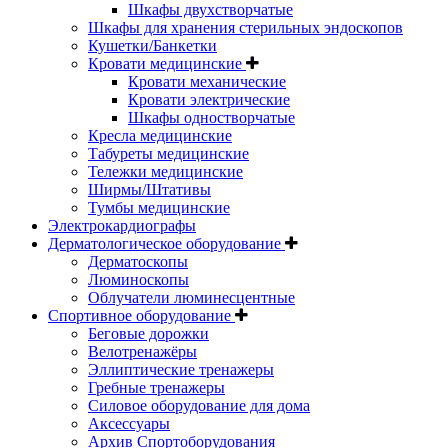
Шкафы двухстворчатые
Шкафы для хранения стерильных эндоскопов
Кушетки/Банкетки
Кровати медицинские
Кровати механические
Кровати электрические
Шкафы одностворчатые
Кресла медицинские
Табуреты медицинские
Тележки медицинские
Ширмы/Штативы
Тумбы медицинские
Электрокардиографы
Дерматологическое оборудование
Дерматоскопы
Люминоскопы
Облучатели люминесцентные
Спортивное оборудование
Беговые дорожки
Велотренажёры
Эллиптические тренажеры
Гребные тренажеры
Силовое оборудование для дома
Аксессуары
Архив Спортоборудования