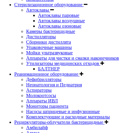
Стерилизационное оборудование
Автоклавы
Автоклавы паровые
Автоклавы воздушные
Автоклавы озоновые
Камеры бактерицидные
Дистилляторы
Сборники дистиллята
Упаковочные машины
Мойки ультразвуковые
Аппараты для чистки и смазки наконечников
Утилизаторы медицинских отходов
БАЛТНЕР
Реанимационное оборудование
Дефибрилляторы
Неонатология и Педиатрия
Аспираторы
Молокоотсосы
Аппараты ИВЛ
Мониторы пациента
Насосы шприцевые и инфузионные
Комплектующие и расходные материалы
Рециркуляторы-облучатели бактерицидные
Амбилайф
Армед