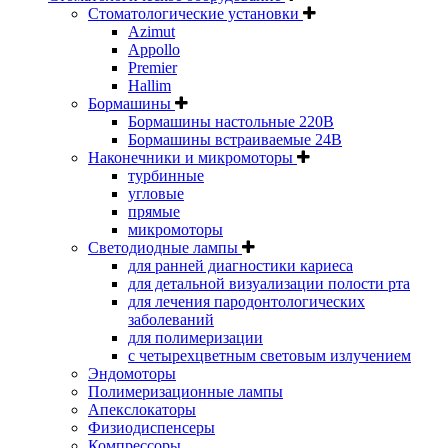
Стоматологические установки
Azimut
Appollo
Premier
Hallim
Бормашины
Бормашины настольные 220В
Бормашины встраиваемые 24В
Наконечники и микромоторы
турбинные
угловые
прямые
микромоторы
Светодиодные лампы
для ранней диагностики кариеса
для детальной визуализации полости рта
для лечения пародонтологических
заболеваний
для полимеризации
с четырехцветным световым излучением
Эндомоторы
Полимеризационные лампы
Апекслокаторы
Физиодиспенсеры
Компрессоры