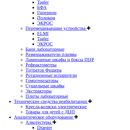
Tagler
БФА
Гиперион
Поликом
ЭКРОС
Перемешивающие устройства
ELMI
Tagler
ЭКРОС
Бани лабораторные
Размораживатели плазмы
Ламинарные шкафы и боксы ПЦР
Рефрактометры
Титратор Фишера
Ротационные испарители
Гомогенизаторы
Сушильные шкафы
Экстракторы
Плиты лабораторные
Технические средства реабилитации
Кресла-коляски электрические
Товары для детей с ДЦП
Аналитическое оборудование
Алкотестеры
Draeger