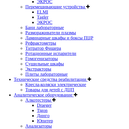
ЭКРОС
Перемешивающие устройства
ELMI
Tagler
ЭКРОС
Бани лабораторные
Размораживатели плазмы
Ламинарные шкафы и боксы ПЦР
Рефрактометры
Титратор Фишера
Ротационные испарители
Гомогенизаторы
Сушильные шкафы
Экстракторы
Плиты лабораторные
Технические средства реабилитации
Кресла-коляски электрические
Товары для детей с ДЦП
Аналитическое оборудование
Алкотестеры
Draeger
Tigon
Динго
Юпитер
Анализаторы