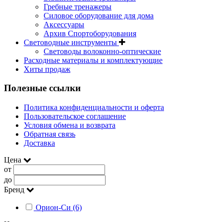
Гребные тренажеры
Силовое оборудование для дома
Аксессуары
Архив Спортоборудования
Световодные инструменты
Световоды волоконно-оптические
Расходные материалы и комплектующие
Хиты продаж
Полезные ссылки
Политика конфиденциальности и оферта
Пользовательское соглашение
Условия обмена и возврата
Обратная связь
Доставка
Цена
от
до
Бренд
Орион-Си (6)