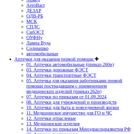
AeroBact
ДЕЗАР
ОДВ-РБ
МСК
СПДС
СибЭСТ
ОУФНу
Лампа Вуда
Солнышко
автомобильные
Аптечки для оказания первой помощи
01. Аптечки автомобильные (приказ 260н)
03. Аптечки дорожные ФЭСТ
04. Аптечки транспортные ФЭСТ
05. Аптечка для оказания работниками первой
помощи пострадавшим с применением
медицинских изделий (приказ 262н)
07. Аптечки по приказам от 01.09.2024
08. Аптечки для учреждений и производств
10. Аптечки для быта и повседневной жизни
11. Медицинское имущество для ГО и ЧС
12. Аптечки отраслевые
13. Медицинские изделия
14. Аптечки по приказам Минздрасоцразвития РФ