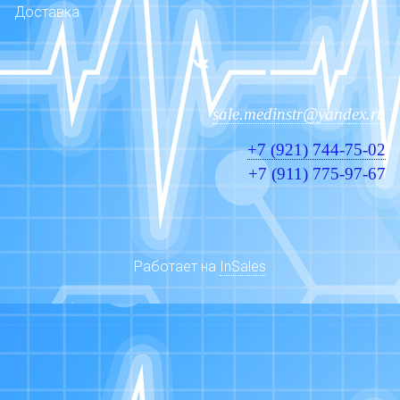
Доставка
sale.medinstr@yandex.ru
+7 (921) 744-75-02
+7 (911) 775-97-67
Работает на
InSales