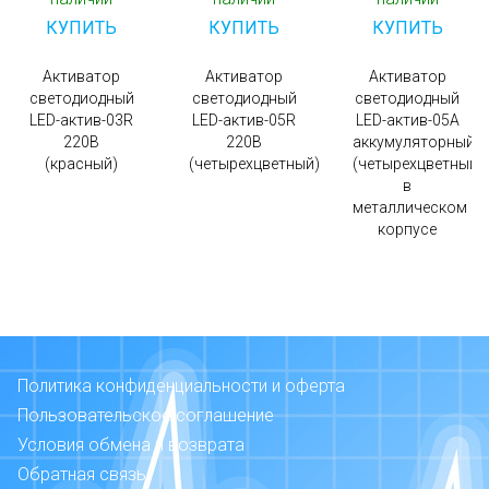
КУПИТЬ
КУПИТЬ
КУПИТЬ
Активатор
Активатор
Активатор
светодиодный
светодиодный
светодиодный
LED-актив-03R
LED-актив-05R
LED-актив-05А
220В
220В
аккумуляторный
(красный)
(четырехцветный)
(четырехцветный),
в
металлическом
корпусе
Политика конфиденциальности и оферта
Пользовательское соглашение
Условия обмена и возврата
Обратная связь