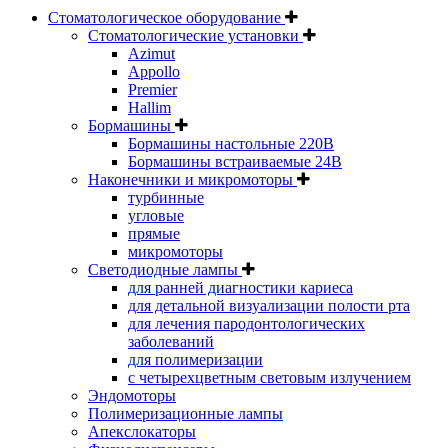
Стоматологическое оборудование
Стоматологические установки
Azimut
Appollo
Premier
Hallim
Бормашины
Бормашины настольные 220В
Бормашины встраиваемые 24В
Наконечники и микромоторы
турбинные
угловые
прямые
микромоторы
Светодиодные лампы
для ранней диагностики кариеса
для детальной визуализации полости рта
для лечения пародонтологических
заболеваний
для полимеризации
с четырехцветным световым излучением
Эндомоторы
Полимеризационные лампы
Апекслокаторы