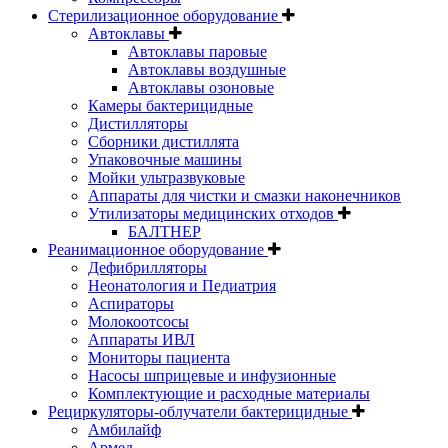
Стерилизационное оборудование
Автоклавы
Автоклавы паровые
Автоклавы воздушные
Автоклавы озоновые
Камеры бактерицидные
Дистилляторы
Сборники дистиллята
Упаковочные машины
Мойки ультразвуковые
Аппараты для чистки и смазки наконечников
Утилизаторы медицинских отходов
БАЛТНЕР
Реанимационное оборудование
Дефибрилляторы
Неонатология и Педиатрия
Аспираторы
Молокоотсосы
Аппараты ИВЛ
Мониторы пациента
Насосы шприцевые и инфузионные
Комплектующие и расходные материалы
Рециркуляторы-облучатели бактерицидные
Амбилайф
Армед