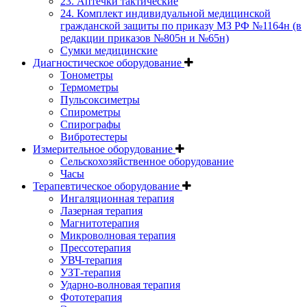
23. Аптечки тактические
24. Комплект индивидуальной медицинской
гражданской защиты по приказу МЗ РФ №1164н (в
редакции приказов №805н и №65н)
Сумки медицинские
Диагностическое оборудование
Тонометры
Термометры
Пульсоксиметры
Спирометры
Спирографы
Вибротестеры
Измерительное оборудование
Сельскохозяйственное оборудование
Часы
Терапевтическое оборудование
Ингаляционная терапия
Лазерная терапия
Магнитотерапия
Микроволновая терапия
Прессотерапия
УВЧ-терапия
УЗТ-терапия
Ударно-волновая терапия
Фототерапия