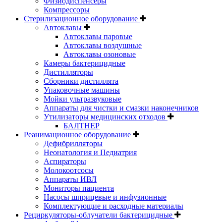
Физиодиспенсеры
Компрессоры
Стерилизационное оборудование
Автоклавы
Автоклавы паровые
Автоклавы воздушные
Автоклавы озоновые
Камеры бактерицидные
Дистилляторы
Сборники дистиллята
Упаковочные машины
Мойки ультразвуковые
Аппараты для чистки и смазки наконечников
Утилизаторы медицинских отходов
БАЛТНЕР
Реанимационное оборудование
Дефибрилляторы
Неонатология и Педиатрия
Аспираторы
Молокоотсосы
Аппараты ИВЛ
Мониторы пациента
Насосы шприцевые и инфузионные
Комплектующие и расходные материалы
Рециркуляторы-облучатели бактерицидные