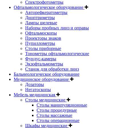
Спектрофотометры
Офтальмологическое оборудование
Авторефкератометры
Диоптриметры
Лампы щелевые
Наборы пробных линз и оправы
Офтальмоскопы
Проекторы знаков
Пупиллометры
Столы приборные
Тонометры офтальмологические
Фундус-камеры
Экзофтальмометры
Станок для обработки линз
Бальнеологическое оборудование
Медицинское оборудование
Дозаторы
Негатоскопы
Мебель медицинская
Столы медицинские
Столы манипуляционные
Столы процедурные
Столы массажные
Столы операционные
Шкафы медицинские