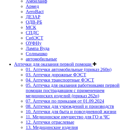
Амбилайф
Армед
AeroBact
ДЕЗАР
ОДВ-РБ
МСК
СПДС
СибЭСТ
ОУФНу
Лампа Вуда
Солнышко
автомобильные
Аптечки для оказания первой помощи
01. Аптечки автомобильные (приказ 260н)
03. Аптечки дорожные ФЭСТ
04. Аптечки транспортные ФЭСТ
05. Аптечка для оказания работниками первой
помощи пострадавшим с применением
медицинских изделий (приказ 262н)
07. Аптечки по приказам от 01.09.2024
08. Аптечки для учреждений и производств
10. Аптечки для быта и повседневной жизни
11. Медицинское имущество для ГО и ЧС
12. Аптечки отраслевые
13. Медицинские изделия