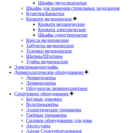
Шкафы двухстворчатые
Шкафы для хранения стерильных эндоскопов
Кушетки/Банкетки
Кровати медицинские
Кровати механические
Кровати электрические
Шкафы одностворчатые
Кресла медицинские
Табуреты медицинские
Тележки медицинские
Ширмы/Штативы
Тумбы медицинские
Электрокардиографы
Дерматологическое оборудование
Дерматоскопы
Люминоскопы
Облучатели люминесцентные
Спортивное оборудование
Беговые дорожки
Велотренажёры
Эллиптические тренажеры
Гребные тренажеры
Силовое оборудование для дома
Аксессуары
Архив Спортоборудования