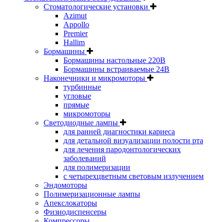
Стоматологические установки
Azimut
Appollo
Premier
Hallim
Бормашины
Бормашины настольные 220В
Бормашины встраиваемые 24В
Наконечники и микромоторы
турбинные
угловые
прямые
микромоторы
Светодиодные лампы
для ранней диагностики кариеса
для детальной визуализации полости рта
для лечения пародонтологических
заболеваний
для полимеризации
с четырехцветным световым излучением
Эндомоторы
Полимеризационные лампы
Апекслокаторы
Физиодиспенсеры
Компрессоры