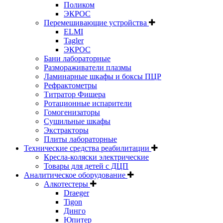
Поликом
ЭКРОС
Перемешивающие устройства
ELMI
Tagler
ЭКРОС
Бани лабораторные
Размораживатели плазмы
Ламинарные шкафы и боксы ПЦР
Рефрактометры
Титратор Фишера
Ротационные испарители
Гомогенизаторы
Сушильные шкафы
Экстракторы
Плиты лабораторные
Технические средства реабилитации
Кресла-коляски электрические
Товары для детей с ДЦП
Аналитическое оборудование
Алкотестеры
Draeger
Tigon
Динго
Юпитер