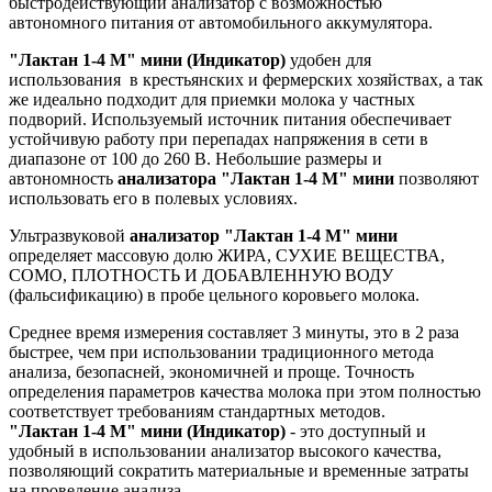
быстродействующий анализатор с возможностью
автономного питания от автомобильного аккумулятора.
"Лактан 1-4 M" мини (Индикатор)
удобен для
использования в крестьянских и фермерских хозяйствах, а так
же идеально подходит для приемки молока у частных
подворий. Используемый источник питания обеспечивает
устойчивую работу при перепадах напряжения в сети в
диапазоне от 100 до 260 В. Небольшие размеры и
автономность
анализатора "Лактан 1-4 М" мини
позволяют
использовать его в полевых условиях.
Ультразвуковой
анализатор "Лактан 1-4 М" мини
определяет массовую долю ЖИРА, СУХИЕ ВЕЩЕСТВА,
СОМО, ПЛОТНОСТЬ И ДОБАВЛЕННУЮ ВОДУ
(фальсификацию) в пробе цельного коровьего молока.
Среднее время измерения составляет 3 минуты, это в 2 раза
быстрее, чем при использовании традиционного метода
анализа, безопасней, экономичней и проще. Точность
определения параметров качества молока при этом полностью
соответствует требованиям стандартных методов.
"Лактан 1-4 М" мини (Индикатор)
- это доступный и
удобный в использовании анализатор высокого качества,
позволяющий сократить материальные и временные затраты
на проведение анализа.