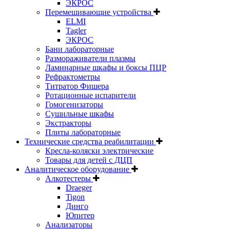
ЭКРОС
Перемешивающие устройства
ELMI
Tagler
ЭКРОС
Бани лабораторные
Размораживатели плазмы
Ламинарные шкафы и боксы ПЦР
Рефрактометры
Титратор Фишера
Ротационные испарители
Гомогенизаторы
Сушильные шкафы
Экстракторы
Плиты лабораторные
Технические средства реабилитации
Кресла-коляски электрические
Товары для детей с ДЦП
Аналитическое оборудование
Алкотестеры
Draeger
Tigon
Динго
Юпитер
Анализаторы