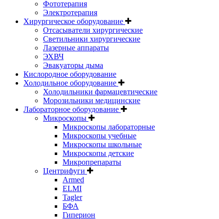
Фототерапия
Электротерапия
Хирургическое оборудование
Отсасыватели хирургические
Светильники хирургические
Лазерные аппараты
ЭХВЧ
Эвакуаторы дыма
Кислородное оборудование
Холодильное оборудование
Холодильники фармацевтические
Морозильники медицинские
Лабораторное оборудование
Микроскопы
Микроскопы лабораторные
Микроскопы учебные
Микроскопы школьные
Микроскопы детские
Микропрепараты
Центрифуги
Armed
ELMI
Tagler
БФА
Гиперион