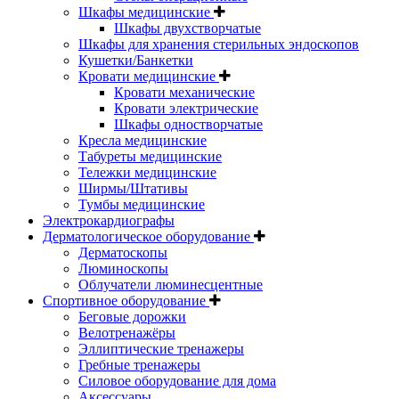
Шкафы медицинские
Шкафы двухстворчатые
Шкафы для хранения стерильных эндоскопов
Кушетки/Банкетки
Кровати медицинские
Кровати механические
Кровати электрические
Шкафы одностворчатые
Кресла медицинские
Табуреты медицинские
Тележки медицинские
Ширмы/Штативы
Тумбы медицинские
Электрокардиографы
Дерматологическое оборудование
Дерматоскопы
Люминоскопы
Облучатели люминесцентные
Спортивное оборудование
Беговые дорожки
Велотренажёры
Эллиптические тренажеры
Гребные тренажеры
Силовое оборудование для дома
Аксессуары