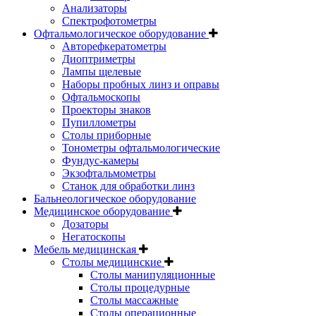
Анализаторы
Спектрофотометры
Офтальмологическое оборудование
Авторефкератометры
Диоптриметры
Лампы щелевые
Наборы пробных линз и оправы
Офтальмоскопы
Проекторы знаков
Пупиллометры
Столы приборные
Тонометры офтальмологические
Фундус-камеры
Экзофтальмометры
Станок для обработки линз
Бальнеологическое оборудование
Медицинское оборудование
Дозаторы
Негатоскопы
Мебель медицинская
Столы медицинские
Столы манипуляционные
Столы процедурные
Столы массажные
Столы операционные