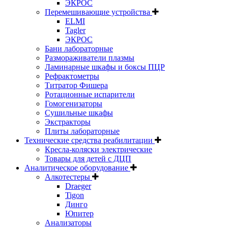
ЭКРОС
Перемешивающие устройства
ELMI
Tagler
ЭКРОС
Бани лабораторные
Размораживатели плазмы
Ламинарные шкафы и боксы ПЦР
Рефрактометры
Титратор Фишера
Ротационные испарители
Гомогенизаторы
Сушильные шкафы
Экстракторы
Плиты лабораторные
Технические средства реабилитации
Кресла-коляски электрические
Товары для детей с ДЦП
Аналитическое оборудование
Алкотестеры
Draeger
Tigon
Динго
Юпитер
Анализаторы