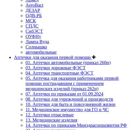
AeroBact
ДЕЗАР
ОДВ-РБ
МСК
СПДС
СибЭСТ
ОУФНу
Лампа Вуда
Солнышко
автомобильные
Аптечки для оказания первой помощи
01. Аптечки автомобильные (приказ 260н)
03. Аптечки дорожные ФЭСТ
04. Аптечки транспортные ФЭСТ
05. Аптечка для оказания работниками первой
помощи пострадавшим с применением
медицинских изделий (приказ 262н)
07. Аптечки по приказам от 01.09.2024
08. Аптечки для учреждений и производств
10. Аптечки для быта и повседневной жизни
11. Медицинское имущество для ГО и ЧС
12. Аптечки отраслевые
13. Медицинские изделия
14. Аптечки по приказам Минздрасоцразвития РФ