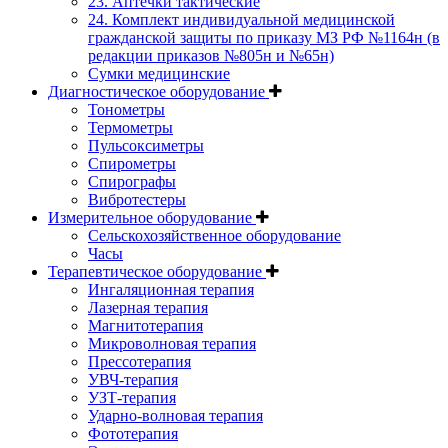
23. Аптечки тактические
24. Комплект индивидуальной медицинской
гражданской защиты по приказу МЗ РФ №1164н (в
редакции приказов №805н и №65н)
Сумки медицинские
Диагностическое оборудование
Тонометры
Термометры
Пульсоксиметры
Спирометры
Спирографы
Вибротестеры
Измерительное оборудование
Сельскохозяйственное оборудование
Часы
Терапевтическое оборудование
Ингаляционная терапия
Лазерная терапия
Магнитотерапия
Микроволновая терапия
Прессотерапия
УВЧ-терапия
УЗТ-терапия
Ударно-волновая терапия
Фототерапия