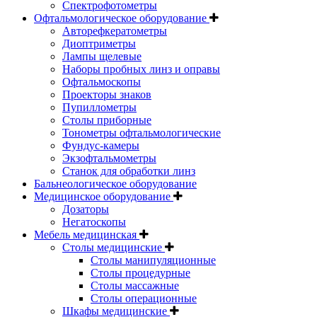
Спектрофотометры
Офтальмологическое оборудование
Авторефкератометры
Диоптриметры
Лампы щелевые
Наборы пробных линз и оправы
Офтальмоскопы
Проекторы знаков
Пупиллометры
Столы приборные
Тонометры офтальмологические
Фундус-камеры
Экзофтальмометры
Станок для обработки линз
Бальнеологическое оборудование
Медицинское оборудование
Дозаторы
Негатоскопы
Мебель медицинская
Столы медицинские
Столы манипуляционные
Столы процедурные
Столы массажные
Столы операционные
Шкафы медицинские