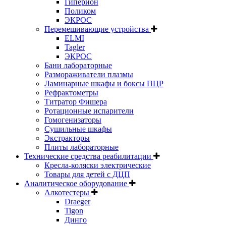
Гиперион
Поликом
ЭКРОС
Перемешивающие устройства
ELMI
Tagler
ЭКРОС
Бани лабораторные
Размораживатели плазмы
Ламинарные шкафы и боксы ПЦР
Рефрактометры
Титратор Фишера
Ротационные испарители
Гомогенизаторы
Сушильные шкафы
Экстракторы
Плиты лабораторные
Технические средства реабилитации
Кресла-коляски электрические
Товары для детей с ДЦП
Аналитическое оборудование
Алкотестеры
Draeger
Tigon
Динго