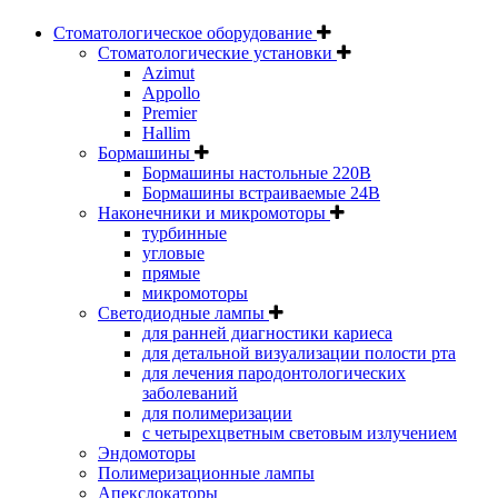
Стоматологическое оборудование
Стоматологические установки
Azimut
Appollo
Premier
Hallim
Бормашины
Бормашины настольные 220В
Бормашины встраиваемые 24В
Наконечники и микромоторы
турбинные
угловые
прямые
микромоторы
Светодиодные лампы
для ранней диагностики кариеса
для детальной визуализации полости рта
для лечения пародонтологических
заболеваний
для полимеризации
с четырехцветным световым излучением
Эндомоторы
Полимеризационные лампы
Апекслокаторы