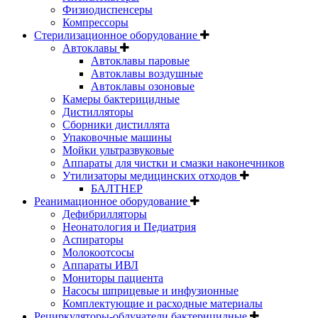
Физиодиспенсеры
Компрессоры
Стерилизационное оборудование
Автоклавы
Автоклавы паровые
Автоклавы воздушные
Автоклавы озоновые
Камеры бактерицидные
Дистилляторы
Сборники дистиллята
Упаковочные машины
Мойки ультразвуковые
Аппараты для чистки и смазки наконечников
Утилизаторы медицинских отходов
БАЛТНЕР
Реанимационное оборудование
Дефибрилляторы
Неонатология и Педиатрия
Аспираторы
Молокоотсосы
Аппараты ИВЛ
Мониторы пациента
Насосы шприцевые и инфузионные
Комплектующие и расходные материалы
Рециркуляторы-облучатели бактерицидные