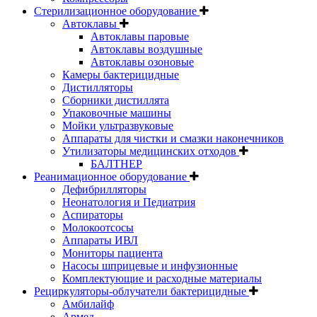
Стерилизационное оборудование
Автоклавы
Автоклавы паровые
Автоклавы воздушные
Автоклавы озоновые
Камеры бактерицидные
Дистилляторы
Сборники дистиллята
Упаковочные машины
Мойки ультразвуковые
Аппараты для чистки и смазки наконечников
Утилизаторы медицинских отходов
БАЛТНЕР
Реанимационное оборудование
Дефибрилляторы
Неонатология и Педиатрия
Аспираторы
Молокоотсосы
Аппараты ИВЛ
Мониторы пациента
Насосы шприцевые и инфузионные
Комплектующие и расходные материалы
Рециркуляторы-облучатели бактерицидные
Амбилайф
Армед