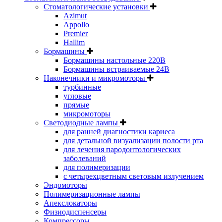
Стоматологические установки
Azimut
Appollo
Premier
Hallim
Бормашины
Бормашины настольные 220В
Бормашины встраиваемые 24В
Наконечники и микромоторы
турбинные
угловые
прямые
микромоторы
Светодиодные лампы
для ранней диагностики кариеса
для детальной визуализации полости рта
для лечения пародонтологических
заболеваний
для полимеризации
с четырехцветным световым излучением
Эндомоторы
Полимеризационные лампы
Апекслокаторы
Физиодиспенсеры
Компрессоры