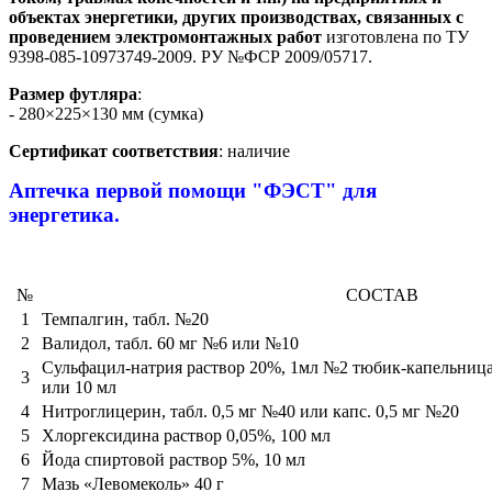
объектах энергетики, других производствах, связанных с
проведением электромонтажных работ
изготовлена по ТУ
9398-085-10973749-2009. РУ №ФСР 2009/05717.
Размер футляра
:
- 280×225×130 мм (сумка)
Сертификат соответствия
: наличие
Аптечка первой помощи "ФЭСТ" для
энергетика.
№
СОСТАВ
1
Темпалгин, табл. №20
2
Валидол, табл. 60 мг №6 или №10
Сульфацил-натрия раствор 20%, 1мл №2 тюбик-капельница
3
или 10 мл
4
Нитроглицерин, табл. 0,5 мг №40 или капс. 0,5 мг №20
5
Хлоргексидина раствор 0,05%, 100 мл
6
Йода спиртовой раствор 5%, 10 мл
7
Мазь «Левомеколь» 40 г