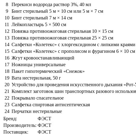
8
Перекиси водорода раствор 3%, 40 мл
9
Бинт стерильный 5 м × 10 см или 5 м × 7 см
10
Бинт стерильный 7 м × 14 см
11
Лейкопластырь 5 × 500 см
12
Повязка противоожоговая стерильная 10 × 15 см
13
Повязка противоожоговая стерильная 25 × 25 см
14
Салфетки «Колетекс» с хлоргексидином с липкими краями 
15
Салфетки «Колетекс» с прополисом и фурагином 6 × 10 см
16
Жгут кровоостанавливающий
17
Ножницы универсальные
18
Пакет гипотермический «Снежок»
19
Вата нестерильная, 50 г
20
Устройство для проведения искусственного дыхания «Рот-
21
Комплект заготовок шин транспортных разового использо
22
Покрывало спасательное
23
Салфетка спиртовая антисептическая
24
Перчатки нестерильные
Бренд:
ФЭСТ
Производитель:
ФЭСТ
Поставщик:
ФЭСТ