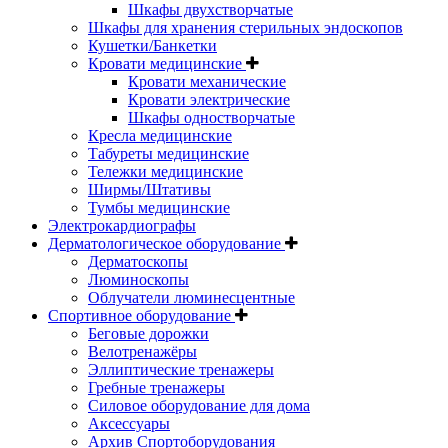
Шкафы двухстворчатые
Шкафы для хранения стерильных эндоскопов
Кушетки/Банкетки
Кровати медицинские
Кровати механические
Кровати электрические
Шкафы одностворчатые
Кресла медицинские
Табуреты медицинские
Тележки медицинские
Ширмы/Штативы
Тумбы медицинские
Электрокардиографы
Дерматологическое оборудование
Дерматоскопы
Люминоскопы
Облучатели люминесцентные
Спортивное оборудование
Беговые дорожки
Велотренажёры
Эллиптические тренажеры
Гребные тренажеры
Силовое оборудование для дома
Аксессуары
Архив Спортоборудования