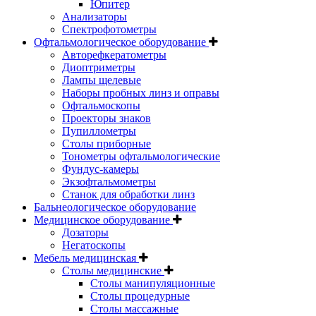
Юпитер
Анализаторы
Спектрофотометры
Офтальмологическое оборудование
Авторефкератометры
Диоптриметры
Лампы щелевые
Наборы пробных линз и оправы
Офтальмоскопы
Проекторы знаков
Пупиллометры
Столы приборные
Тонометры офтальмологические
Фундус-камеры
Экзофтальмометры
Станок для обработки линз
Бальнеологическое оборудование
Медицинское оборудование
Дозаторы
Негатоскопы
Мебель медицинская
Столы медицинские
Столы манипуляционные
Столы процедурные
Столы массажные