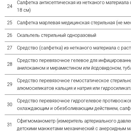
Салфетка антисептическая из нетканого материала с
24
18 см)
25
Салфетка марлевая медицинская стерильная (не мен
26
Скальпель стерильный одноразовый
27
Средство (салфетка) из нетканого материала с ра
Средство перевязочное гелевое для инфицированны
28
анилокаином и мирамистином или йодовидоном, туба
Средство перевязочное гемостатическое стерильно
29
алюмосиликатов кальция и натрия или гидросиликата
Средство перевязочное гидрогелевое противоожог
30
охлаждающим и обезболивающим действием, салфет
Сфигмоманометр (измеритель артериального давлен
31
детскими манжетами механический с анероидным 