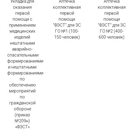
Укладка для
Аптечка
Аптечка
оказания
коллективная
коллективная
первой
первой
первой
помощи с
помощи
помощи
применением
"ФЭСТ" для ЗС
"ФЭСТ" для ЗС
медицинских
ГО №1 (100-
ГО №2 (400-
изделий
150 человек)
600 человек)
нештатными
аварийно-
спасательными
формированиями
и нештатными
формированиями
по
обеспечению
мероприятий
по
гражданской
обороне
(приказ
№209н)
«ФЭСТ»