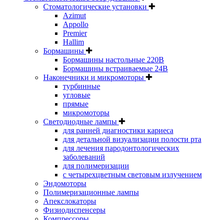
Стоматологические установки
Azimut
Appollo
Premier
Hallim
Бормашины
Бормашины настольные 220В
Бормашины встраиваемые 24В
Наконечники и микромоторы
турбинные
угловые
прямые
микромоторы
Светодиодные лампы
для ранней диагностики кариеса
для детальной визуализации полости рта
для лечения пародонтологических
заболеваний
для полимеризации
с четырехцветным световым излучением
Эндомоторы
Полимеризационные лампы
Апекслокаторы
Физиодиспенсеры
Компрессоры