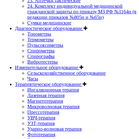
23. Аптечки тактические
24. Комплект индивидуальной медицинской
гражданской защиты по приказу МЗ РФ №1164н (в
редакции приказов №805н и №65н)
Сумки медицинские
Диагностическое оборудование
Тонометры
Термометры
Пульсоксиметры
Спирометры
Спирографы
Вибротестеры
Измерительное оборудование
Сельскохозяйственное оборудование
Часы
Терапевтическое оборудование
Ингаляционная терапия
Лазерная терапия
Магнитотерапия
Микроволновая терапия
Прессотерапия
УВЧ-терапия
УЗТ-терапия
Ударно-волновая терапия
Фототерапия