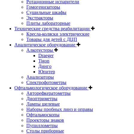
Ротационные испарители
Гомогенизаторы
Сушильные шкафы
Экстракторы
Плиты лабораторные
Технические средства реабилитации
Кресла-коляски электрические
Товары для детей с ДЦП
Аналитическое оборудование
Алкотестеры
Draeger
Tigon
Динго
Юпитер
Анализаторы
Спектрофотометры
Офтальмологическое оборудование
Авторефкератометры
Диоптриметры
Лампы щелевые
Наборы пробных линз и оправы
Офтальмоскопы
Проекторы знаков
Пупиллометры
Столы приборные