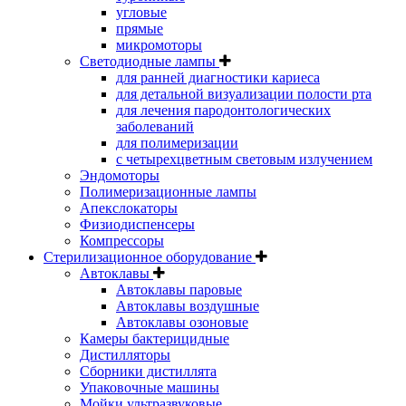
угловые
прямые
микромоторы
Светодиодные лампы
для ранней диагностики кариеса
для детальной визуализации полости рта
для лечения пародонтологических
заболеваний
для полимеризации
с четырехцветным световым излучением
Эндомоторы
Полимеризационные лампы
Апекслокаторы
Физиодиспенсеры
Компрессоры
Стерилизационное оборудование
Автоклавы
Автоклавы паровые
Автоклавы воздушные
Автоклавы озоновые
Камеры бактерицидные
Дистилляторы
Сборники дистиллята
Упаковочные машины
Мойки ультразвуковые