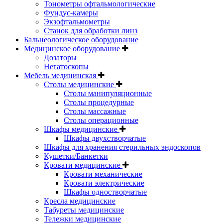
Тонометры офтальмологические
Фундус-камеры
Экзофтальмометры
Станок для обработки линз
Бальнеологическое оборудование
Медицинское оборудование
Дозаторы
Негатоскопы
Мебель медицинская
Столы медицинские
Столы манипуляционные
Столы процедурные
Столы массажные
Столы операционные
Шкафы медицинские
Шкафы двухстворчатые
Шкафы для хранения стерильных эндоскопов
Кушетки/Банкетки
Кровати медицинские
Кровати механические
Кровати электрические
Шкафы одностворчатые
Кресла медицинские
Табуреты медицинские
Тележки медицинские