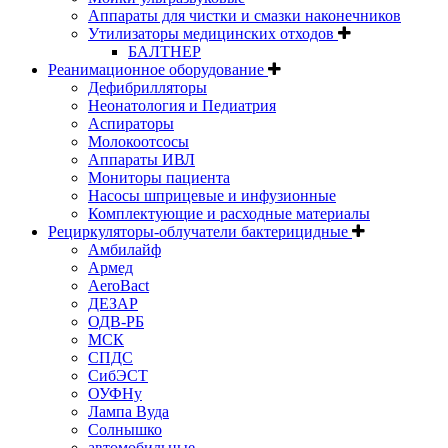
Аппараты для чистки и смазки наконечников
Утилизаторы медицинских отходов
БАЛТНЕР
Реанимационное оборудование
Дефибрилляторы
Неонатология и Педиатрия
Аспираторы
Молокоотсосы
Аппараты ИВЛ
Мониторы пациента
Насосы шприцевые и инфузионные
Комплектующие и расходные материалы
Рециркуляторы-облучатели бактерицидные
Амбилайф
Армед
AeroBact
ДЕЗАР
ОДВ-РБ
МСК
СПДС
СибЭСТ
ОУФНу
Лампа Вуда
Солнышко
автомобильные