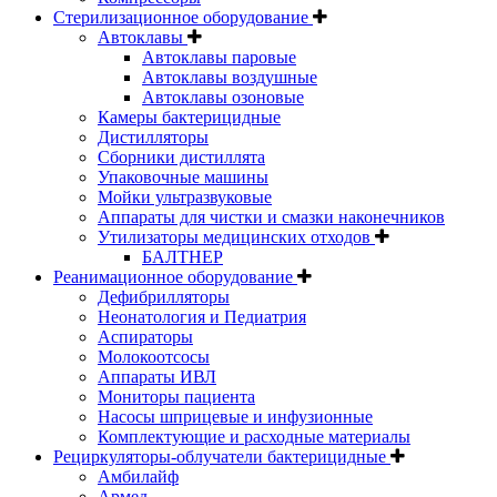
Стерилизационное оборудование
Автоклавы
Автоклавы паровые
Автоклавы воздушные
Автоклавы озоновые
Камеры бактерицидные
Дистилляторы
Сборники дистиллята
Упаковочные машины
Мойки ультразвуковые
Аппараты для чистки и смазки наконечников
Утилизаторы медицинских отходов
БАЛТНЕР
Реанимационное оборудование
Дефибрилляторы
Неонатология и Педиатрия
Аспираторы
Молокоотсосы
Аппараты ИВЛ
Мониторы пациента
Насосы шприцевые и инфузионные
Комплектующие и расходные материалы
Рециркуляторы-облучатели бактерицидные
Амбилайф
Армед