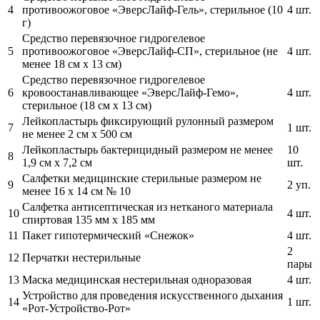
4
противоожоговое «ЭверсЛайф-Гель», стерильное (10
4 шт.
г)
Средство перевязочное гидрогелевое
5
противоожоговое «ЭверсЛайф-СП», стерильное (не
4 шт.
менее 18 см х 13 см)
Средство перевязочное гидрогелевое
6
кровоостанавливающее «ЭверсЛайф-Гемо»,
4 шт.
стерильное (18 см х 13 см)
Лейкопластырь фиксирующий рулонный размером
7
1 шт.
не менее 2 см х 500 см
Лейкопластырь бактерицидный размером не менее
10
8
1,9 см х 7,2 см
шт.
Салфетки медицинские стерильные размером не
9
2 уп.
менее 16 х 14 см № 10
Салфетка антисептическая из нетканого материала
10
4 шт.
спиртовая 135 мм х 185 мм
11
Пакет гипотермический «Снежок»
4 шт.
2
12
Перчатки нестерильные
пары
13
Маска медицинская нестерильная одноразовая
4 шт.
Устройство для проведения искусственного дыхания
14
1 шт.
«Рот-Устройство-Рот»