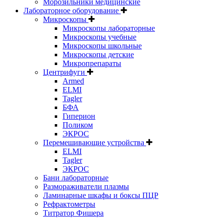
Морозильники медицинские
Лабораторное оборудование
Микроскопы
Микроскопы лабораторные
Микроскопы учебные
Микроскопы школьные
Микроскопы детские
Микропрепараты
Центрифуги
Armed
ELMI
Tagler
БФА
Гиперион
Поликом
ЭКРОС
Перемешивающие устройства
ELMI
Tagler
ЭКРОС
Бани лабораторные
Размораживатели плазмы
Ламинарные шкафы и боксы ПЦР
Рефрактометры
Титратор Фишера