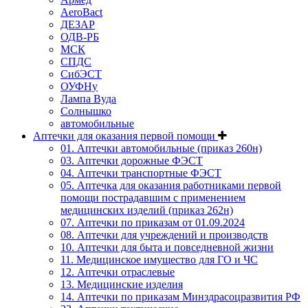
AeroBact
ДЕЗАР
ОДВ-РБ
МСК
СПДС
СибЭСТ
ОУФНу
Лампа Вуда
Солнышко
автомобильные
Аптечки для оказания первой помощи
01. Аптечки автомобильные (приказ 260н)
03. Аптечки дорожные ФЭСТ
04. Аптечки транспортные ФЭСТ
05. Аптечка для оказания работниками первой
помощи пострадавшим с применением
медицинских изделий (приказ 262н)
07. Аптечки по приказам от 01.09.2024
08. Аптечки для учреждений и производств
10. Аптечки для быта и повседневной жизни
11. Медицинское имущество для ГО и ЧС
12. Аптечки отраслевые
13. Медицинские изделия
14. Аптечки по приказам Минздрасоцразвития РФ