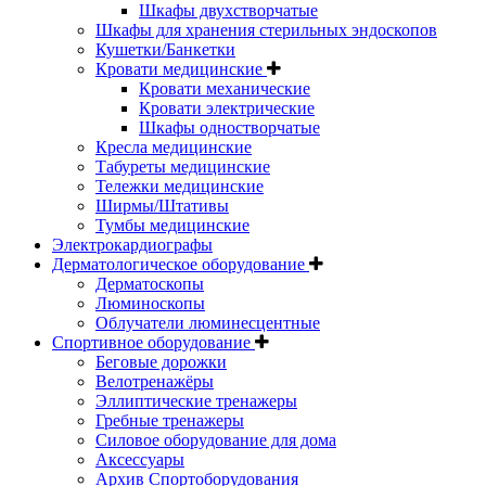
Шкафы двухстворчатые
Шкафы для хранения стерильных эндоскопов
Кушетки/Банкетки
Кровати медицинские
Кровати механические
Кровати электрические
Шкафы одностворчатые
Кресла медицинские
Табуреты медицинские
Тележки медицинские
Ширмы/Штативы
Тумбы медицинские
Электрокардиографы
Дерматологическое оборудование
Дерматоскопы
Люминоскопы
Облучатели люминесцентные
Спортивное оборудование
Беговые дорожки
Велотренажёры
Эллиптические тренажеры
Гребные тренажеры
Силовое оборудование для дома
Аксессуары
Архив Спортоборудования