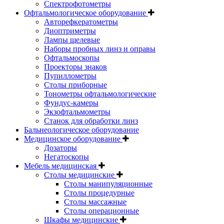
Спектрофотометры
Офтальмологическое оборудование
Авторефкератометры
Диоптриметры
Лампы щелевые
Наборы пробных линз и оправы
Офтальмоскопы
Проекторы знаков
Пупиллометры
Столы приборные
Тонометры офтальмологические
Фундус-камеры
Экзофтальмометры
Станок для обработки линз
Бальнеологическое оборудование
Медицинское оборудование
Дозаторы
Негатоскопы
Мебель медицинская
Столы медицинские
Столы манипуляционные
Столы процедурные
Столы массажные
Столы операционные
Шкафы медицинские