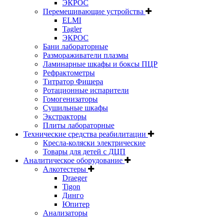
ЭКРОС
Перемешивающие устройства
ELMI
Tagler
ЭКРОС
Бани лабораторные
Размораживатели плазмы
Ламинарные шкафы и боксы ПЦР
Рефрактометры
Титратор Фишера
Ротационные испарители
Гомогенизаторы
Сушильные шкафы
Экстракторы
Плиты лабораторные
Технические средства реабилитации
Кресла-коляски электрические
Товары для детей с ДЦП
Аналитическое оборудование
Алкотестеры
Draeger
Tigon
Динго
Юпитер
Анализаторы