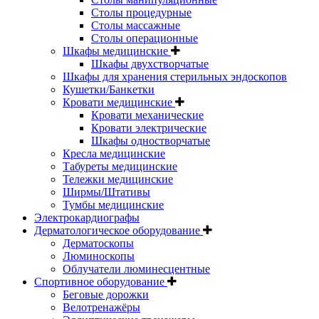
Столы процедурные
Столы массажные
Столы операционные
Шкафы медицинские
Шкафы двухстворчатые
Шкафы для хранения стерильных эндоскопов
Кушетки/Банкетки
Кровати медицинские
Кровати механические
Кровати электрические
Шкафы одностворчатые
Кресла медицинские
Табуреты медицинские
Тележки медицинские
Ширмы/Штативы
Тумбы медицинские
Электрокардиографы
Дерматологическое оборудование
Дерматоскопы
Люминоскопы
Облучатели люминесцентные
Спортивное оборудование
Беговые дорожки
Велотренажёры