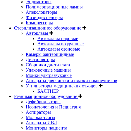
Эндомоторы
Полимеризационные лампы
Апекслокаторы
Физиодиспенсеры
Компрессоры
Стерилизационное оборудование
Автоклавы
Автоклавы паровые
Автоклавы воздушные
Автоклавы озоновые
Камеры бактерицидные
Дистилляторы
Сборники дистиллята
Упаковочные машины
Мойки ультразвуковые
Аппараты для чистки и смазки наконечников
Утилизаторы медицинских отходов
БАЛТНЕР
Реанимационное оборудование
Дефибрилляторы
Неонатология и Педиатрия
Аспираторы
Молокоотсосы
Аппараты ИВЛ
Мониторы пациента