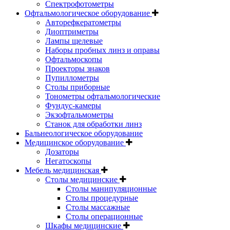
Спектрофотометры
Офтальмологическое оборудование
Авторефкератометры
Диоптриметры
Лампы щелевые
Наборы пробных линз и оправы
Офтальмоскопы
Проекторы знаков
Пупиллометры
Столы приборные
Тонометры офтальмологические
Фундус-камеры
Экзофтальмометры
Станок для обработки линз
Бальнеологическое оборудование
Медицинское оборудование
Дозаторы
Негатоскопы
Мебель медицинская
Столы медицинские
Столы манипуляционные
Столы процедурные
Столы массажные
Столы операционные
Шкафы медицинские