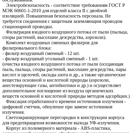
Электробезопасность - соответствие требованиям ГОСТ Р
МЭК 60601-1-2010 для изделий класса II с двойной
изоляцией. Повышенная безопасность персонала. Не
требуется соединения с защитным заземляющим проводом
стационарной проводки.
Фильтрация входного воздушного потока от пыли (пыльца,
споры растений, высохшие дезсредства, аэрозоли).
Комплект воздушных сменных фильтров для
фильтровального блока:
- фильтр воздушный сменный - 12 шт.
- фильтр воздушный угольный сменный - 1 шт.
(очистка входного воздушного потока от пыли (оседающая
пыль, пыльца, споры растений, высохшие дезсредства, пары
кислот и щелочей, оксиды азота и др., а также органические
вещества основной и кислотной природы (аэрозоли,
анестезирующие газы, антибиотики и др.) и осуществляет
дополнительное поглощение из воздуха органических
веществ основной и кислотной природы методом адсорбции.)
Фиксация отработанного времени источников излучения -
цифровой счетчик, обнуление при замене источников
излучения.
Светоэкранирующие перегородки в конструкции корпуса
для предотвращения возможности выхода УФ-излучения.
Корпус из полимерного материала - ABS-пластика,