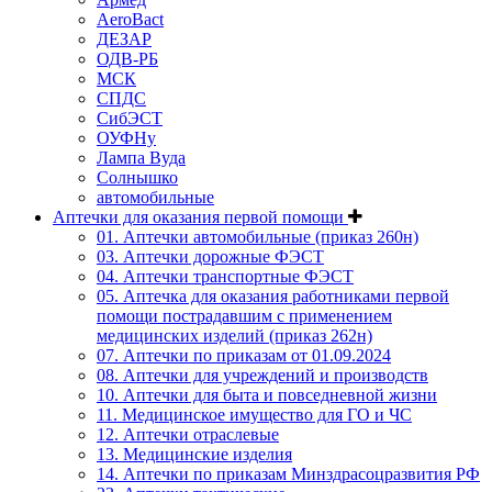
AeroBact
ДЕЗАР
ОДВ-РБ
МСК
СПДС
СибЭСТ
ОУФНу
Лампа Вуда
Солнышко
автомобильные
Аптечки для оказания первой помощи
01. Аптечки автомобильные (приказ 260н)
03. Аптечки дорожные ФЭСТ
04. Аптечки транспортные ФЭСТ
05. Аптечка для оказания работниками первой
помощи пострадавшим с применением
медицинских изделий (приказ 262н)
07. Аптечки по приказам от 01.09.2024
08. Аптечки для учреждений и производств
10. Аптечки для быта и повседневной жизни
11. Медицинское имущество для ГО и ЧС
12. Аптечки отраслевые
13. Медицинские изделия
14. Аптечки по приказам Минздрасоцразвития РФ