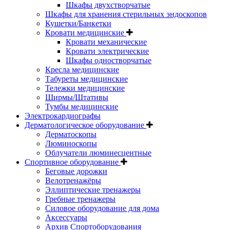
Шкафы двухстворчатые
Шкафы для хранения стерильных эндоскопов
Кушетки/Банкетки
Кровати медицинские
Кровати механические
Кровати электрические
Шкафы одностворчатые
Кресла медицинские
Табуреты медицинские
Тележки медицинские
Ширмы/Штативы
Тумбы медицинские
Электрокардиографы
Дерматологическое оборудование
Дерматоскопы
Люминоскопы
Облучатели люминесцентные
Спортивное оборудование
Беговые дорожки
Велотренажёры
Эллиптические тренажеры
Гребные тренажеры
Силовое оборудование для дома
Аксессуары
Архив Спортоборудования