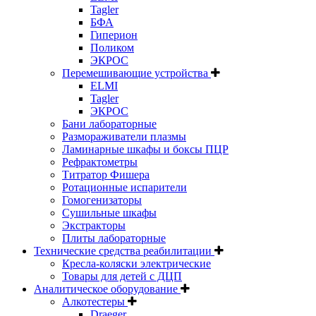
Tagler
БФА
Гиперион
Поликом
ЭКРОС
Перемешивающие устройства
ELMI
Tagler
ЭКРОС
Бани лабораторные
Размораживатели плазмы
Ламинарные шкафы и боксы ПЦР
Рефрактометры
Титратор Фишера
Ротационные испарители
Гомогенизаторы
Сушильные шкафы
Экстракторы
Плиты лабораторные
Технические средства реабилитации
Кресла-коляски электрические
Товары для детей с ДЦП
Аналитическое оборудование
Алкотестеры
Draeger