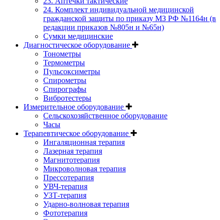
23. Аптечки тактические
24. Комплект индивидуальной медицинской
гражданской защиты по приказу МЗ РФ №1164н (в
редакции приказов №805н и №65н)
Сумки медицинские
Диагностическое оборудование
Тонометры
Термометры
Пульсоксиметры
Спирометры
Спирографы
Вибротестеры
Измерительное оборудование
Сельскохозяйственное оборудование
Часы
Терапевтическое оборудование
Ингаляционная терапия
Лазерная терапия
Магнитотерапия
Микроволновая терапия
Прессотерапия
УВЧ-терапия
УЗТ-терапия
Ударно-волновая терапия
Фототерапия