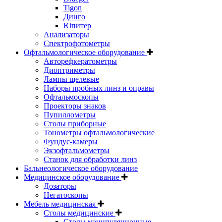
Tigon
Динго
Юпитер
Анализаторы
Спектрофотометры
Офтальмологическое оборудование
Авторефкератометры
Диоптриметры
Лампы щелевые
Наборы пробных линз и оправы
Офтальмоскопы
Проекторы знаков
Пупиллометры
Столы приборные
Тонометры офтальмологические
Фундус-камеры
Экзофтальмометры
Станок для обработки линз
Бальнеологическое оборудование
Медицинское оборудование
Дозаторы
Негатоскопы
Мебель медицинская
Столы медицинские
Столы манипуляционные