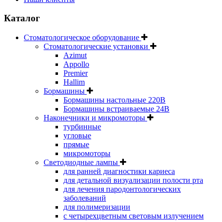
Каталог
Стоматологическое оборудование
Стоматологические установки
Azimut
Appollo
Premier
Hallim
Бормашины
Бормашины настольные 220В
Бормашины встраиваемые 24В
Наконечники и микромоторы
турбинные
угловые
прямые
микромоторы
Светодиодные лампы
для ранней диагностики кариеса
для детальной визуализации полости рта
для лечения пародонтологических
заболеваний
для полимеризации
с четырехцветным световым излучением