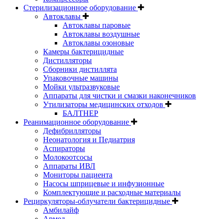
Стерилизационное оборудование
Автоклавы
Автоклавы паровые
Автоклавы воздушные
Автоклавы озоновые
Камеры бактерицидные
Дистилляторы
Сборники дистиллята
Упаковочные машины
Мойки ультразвуковые
Аппараты для чистки и смазки наконечников
Утилизаторы медицинских отходов
БАЛТНЕР
Реанимационное оборудование
Дефибрилляторы
Неонатология и Педиатрия
Аспираторы
Молокоотсосы
Аппараты ИВЛ
Мониторы пациента
Насосы шприцевые и инфузионные
Комплектующие и расходные материалы
Рециркуляторы-облучатели бактерицидные
Амбилайф
Армед