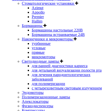
Стоматологические установки
Azimut
Appollo
Premier
Hallim
Бормашины
Бормашины настольные 220В
Бормашины встраиваемые 24В
Наконечники и микромоторы
турбинные
угловые
прямые
микромоторы
Светодиодные лампы
для ранней диагностики кариеса
для детальной визуализации полости рта
для лечения пародонтологических
заболеваний
для полимеризации
с четырехцветным световым излучением
Эндомоторы
Полимеризационные лампы
Апекслокаторы
Физиодиспенсеры
Компрессоры