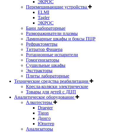
ЭКРОС
Перемешивающие устройства
ELMI
Tagler
ЭКРОС
Бани лабораторные
Размораживатели плазмы
Ламинарные шкафы и боксы ПЦР
Рефрактометры
Титратор Фишера
Ротационные испарители
Гомогенизаторы
Сушильные шкафы
Экстракторы
Плиты лабораторные
Технические средства реабилитации
Кресла-коляски электрические
Товары для детей с ДЦП
Аналитическое оборудование
Алкотестеры
Draeger
Tigon
Динго
Юпитер
Анализаторы