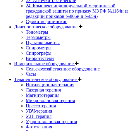
23. Аптечки тактические
24. Комплект индивидуальной медицинской
гражданской защиты по приказу МЗ РФ №1164н (в
редакции приказов №805н и №65н)
Сумки медицинские
Диагностическое оборудование
Тонометры
Термометры
Пульсоксиметры
Спирометры
Спирографы
Вибротестеры
Измерительное оборудование
Сельскохозяйственное оборудование
Часы
Терапевтическое оборудование
Ингаляционная терапия
Лазерная терапия
Магнитотерапия
Микроволновая терапия
Прессотерапия
УВЧ-терапия
УЗТ-терапия
Ударно-волновая терапия
Фототерапия