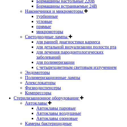
Бормашины настольные 220В
Бормашины встраиваемые 24В
Наконечники и микромоторы
турбинные
угловые
прямые
микромоторы
Светодиодные лампы
для ранней диагностики кариеса
для детальной визуализации полости рта
для лечения пародонтологических
заболеваний
для полимеризации
с четырехцветным световым излучением
Эндомоторы
Полимеризационные лампы
Апекслокаторы
Физиодиспенсеры
Компрессоры
Стерилизационное оборудование
Автоклавы
Автоклавы паровые
Автоклавы воздушные
Автоклавы озоновые
Камеры бактерицидные