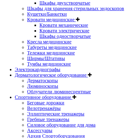
Шкафы двухстворчатые
Шкафы для хранения стерильных эндоскопов
Кушетки/Банкетки
Кровати медицинские
Кровати механические
Кровати электрические
Шкафы одностворчатые
Кресла медицинские
Табуреты медицинские
Тележки медицинские
Ширмы/Штативы
Тумбы медицинские
Электрокардиографы
Дерматологическое оборудование
Дерматоскопы
Люминоскопы
Облучатели люминесцентные
Спортивное оборудование
Беговые дорожки
Велотренажёры
Эллиптические тренажеры
Гребные тренажеры
Силовое оборудование для дома
Аксессуары
Архив Спортоборудования