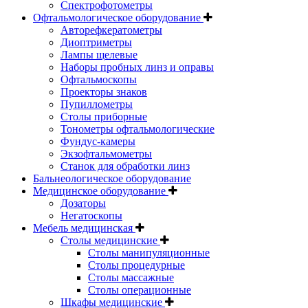
Спектрофотометры
Офтальмологическое оборудование
Авторефкератометры
Диоптриметры
Лампы щелевые
Наборы пробных линз и оправы
Офтальмоскопы
Проекторы знаков
Пупиллометры
Столы приборные
Тонометры офтальмологические
Фундус-камеры
Экзофтальмометры
Станок для обработки линз
Бальнеологическое оборудование
Медицинское оборудование
Дозаторы
Негатоскопы
Мебель медицинская
Столы медицинские
Столы манипуляционные
Столы процедурные
Столы массажные
Столы операционные
Шкафы медицинские