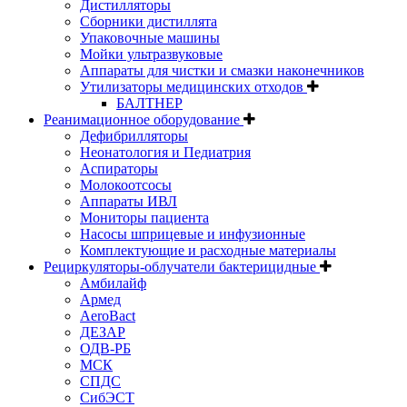
Дистилляторы
Сборники дистиллята
Упаковочные машины
Мойки ультразвуковые
Аппараты для чистки и смазки наконечников
Утилизаторы медицинских отходов
БАЛТНЕР
Реанимационное оборудование
Дефибрилляторы
Неонатология и Педиатрия
Аспираторы
Молокоотсосы
Аппараты ИВЛ
Мониторы пациента
Насосы шприцевые и инфузионные
Комплектующие и расходные материалы
Рециркуляторы-облучатели бактерицидные
Амбилайф
Армед
AeroBact
ДЕЗАР
ОДВ-РБ
МСК
СПДС
СибЭСТ