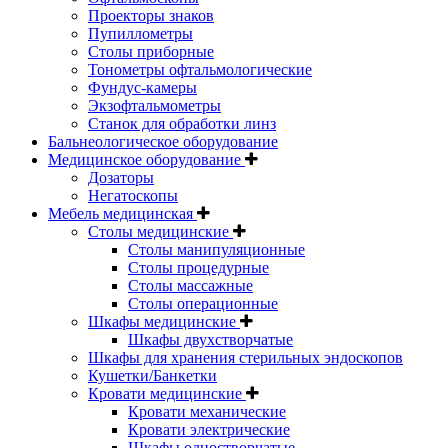
Проекторы знаков
Пупиллометры
Столы приборные
Тонометры офтальмологические
Фундус-камеры
Экзофтальмометры
Станок для обработки линз
Бальнеологическое оборудование
Медицинское оборудование
Дозаторы
Негатоскопы
Мебель медицинская
Столы медицинские
Столы манипуляционные
Столы процедурные
Столы массажные
Столы операционные
Шкафы медицинские
Шкафы двухстворчатые
Шкафы для хранения стерильных эндоскопов
Кушетки/Банкетки
Кровати медицинские
Кровати механические
Кровати электрические
Шкафы одностворчатые