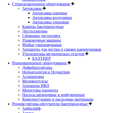
Стерилизационное оборудование
Автоклавы
Автоклавы паровые
Автоклавы воздушные
Автоклавы озоновые
Камеры бактерицидные
Дистилляторы
Сборники дистиллята
Упаковочные машины
Мойки ультразвуковые
Аппараты для чистки и смазки наконечников
Утилизаторы медицинских отходов
БАЛТНЕР
Реанимационное оборудование
Дефибрилляторы
Неонатология и Педиатрия
Аспираторы
Молокоотсосы
Аппараты ИВЛ
Мониторы пациента
Насосы шприцевые и инфузионные
Комплектующие и расходные материалы
Рециркуляторы-облучатели бактерицидные
Амбилайф
Армед