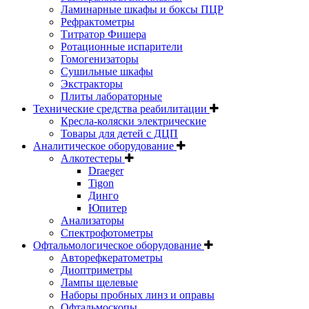
Ламинарные шкафы и боксы ПЦР
Рефрактометры
Титратор Фишера
Ротационные испарители
Гомогенизаторы
Сушильные шкафы
Экстракторы
Плиты лабораторные
Технические средства реабилитации
Кресла-коляски электрические
Товары для детей с ДЦП
Аналитическое оборудование
Алкотестеры
Draeger
Tigon
Динго
Юпитер
Анализаторы
Спектрофотометры
Офтальмологическое оборудование
Авторефкератометры
Диоптриметры
Лампы щелевые
Наборы пробных линз и оправы
Офтальмоскопы