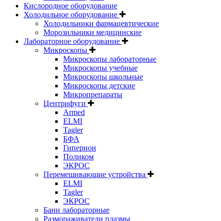
Кислородное оборудование
Холодильное оборудование
Холодильники фармацевтические
Морозильники медицинские
Лабораторное оборудование
Микроскопы
Микроскопы лабораторные
Микроскопы учебные
Микроскопы школьные
Микроскопы детские
Микропрепараты
Центрифуги
Armed
ELMI
Tagler
БФА
Гиперион
Поликом
ЭКРОС
Перемешивающие устройства
ELMI
Tagler
ЭКРОС
Бани лабораторные
Размораживатели плазмы