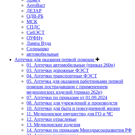
AeroBact
ДЕЗАР
ОДВ-РБ
МСК
СПДС
СибЭСТ
ОУФНу
Лампа Вуда
Солнышко
автомобильные
Аптечки для оказания первой помощи
01. Аптечки автомобильные (приказ 260н)
03. Аптечки дорожные ФЭСТ
04. Аптечки транспортные ФЭСТ
05. Аптечка для оказания работниками первой
помощи пострадавшим с применением
медицинских изделий (приказ 262н)
07. Аптечки по приказам от 01.09.2024
08. Аптечки для учреждений и производств
10. Аптечки для быта и повседневной жизни
11. Медицинское имущество для ГО и ЧС
12. Аптечки отраслевые
13. Медицинские изделия
14. Аптечки по приказам Минздрасоцразвития РФ