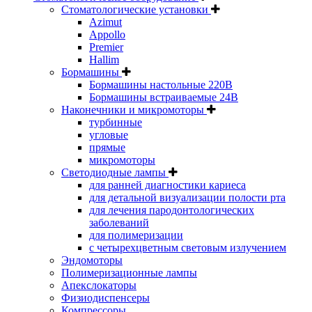
Стоматологические установки
Azimut
Appollo
Premier
Hallim
Бормашины
Бормашины настольные 220В
Бормашины встраиваемые 24В
Наконечники и микромоторы
турбинные
угловые
прямые
микромоторы
Светодиодные лампы
для ранней диагностики кариеса
для детальной визуализации полости рта
для лечения пародонтологических
заболеваний
для полимеризации
с четырехцветным световым излучением
Эндомоторы
Полимеризационные лампы
Апекслокаторы
Физиодиспенсеры
Компрессоры