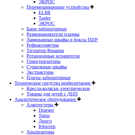
ЭКРОС
Перемешивающие устройства
ELMI
Tagler
ЭКРОС
Бани лабораторные
Размораживатели плазмы
Ламинарные шкафы и боксы ПЦР
Рефрактометры
Титратор Фишера
Ротационные испарители
Гомогенизаторы
Сушильные шкафы
Экстракторы
Плиты лабораторные
Технические средства реабилитации
Кресла-коляски электрические
Товары для детей с ДЦП
Аналитическое оборудование
Алкотестеры
Draeger
Tigon
Динго
Юпитер
Анализаторы