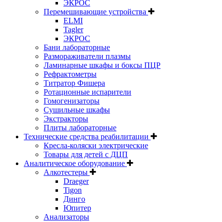
ЭКРОС
Перемешивающие устройства
ELMI
Tagler
ЭКРОС
Бани лабораторные
Размораживатели плазмы
Ламинарные шкафы и боксы ПЦР
Рефрактометры
Титратор Фишера
Ротационные испарители
Гомогенизаторы
Сушильные шкафы
Экстракторы
Плиты лабораторные
Технические средства реабилитации
Кресла-коляски электрические
Товары для детей с ДЦП
Аналитическое оборудование
Алкотестеры
Draeger
Tigon
Динго
Юпитер
Анализаторы