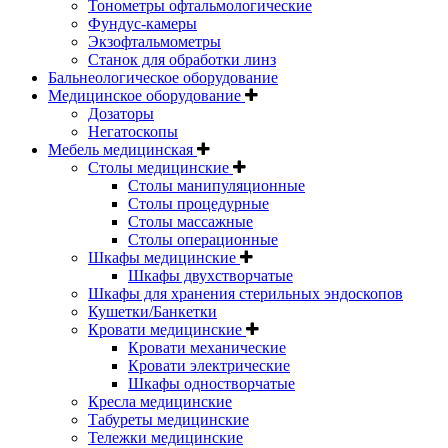
Тонометры офтальмологические
Фундус-камеры
Экзофтальмометры
Станок для обработки линз
Бальнеологическое оборудование
Медицинское оборудование
Дозаторы
Негатоскопы
Мебель медицинская
Столы медицинские
Столы манипуляционные
Столы процедурные
Столы массажные
Столы операционные
Шкафы медицинские
Шкафы двухстворчатые
Шкафы для хранения стерильных эндоскопов
Кушетки/Банкетки
Кровати медицинские
Кровати механические
Кровати электрические
Шкафы одностворчатые
Кресла медицинские
Табуреты медицинские
Тележки медицинские