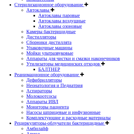
Стерилизационное оборудование
Автоклавы
Автоклавы паровые
Автоклавы воздушные
Автоклавы озоновые
Камеры бактерицидные
Дистилляторы
Сборники дистиллята
Упаковочные машины
Мойки ультразвуковые
Аппараты для чистки и смазки наконечников
Утилизаторы медицинских отходов
БАЛТНЕР
Реанимационное оборудование
Дефибрилляторы
Неонатология и Педиатрия
Аспираторы
Молокоотсосы
Аппараты ИВЛ
Мониторы пациента
Насосы шприцевые и инфузионные
Комплектующие и расходные материалы
Рециркуляторы-облучатели бактерицидные
Амбилайф
Армед