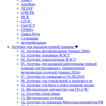
AeroBact
ДЕЗАР
ОДВ-РБ
МСК
СПДС
СибЭСТ
ОУФНу
Лампа Вуда
Солнышко
автомобильные
Аптечки для оказания первой помощи
01. Аптечки автомобильные (приказ 260н)
03. Аптечки дорожные ФЭСТ
04. Аптечки транспортные ФЭСТ
05. Аптечка для оказания работниками первой
помощи пострадавшим с применением
медицинских изделий (приказ 262н)
07. Аптечки по приказам от 01.09.2024
08. Аптечки для учреждений и производств
10. Аптечки для быта и повседневной жизни
11. Медицинское имущество для ГО и ЧС
12. Аптечки отраслевые
13. Медицинские изделия
14. Аптечки по приказам Минздрасоцразвития РФ