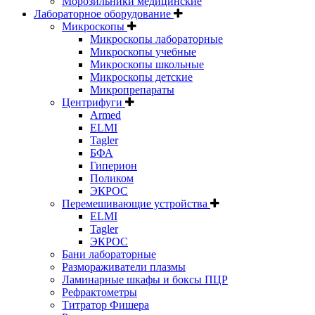
Морозильники медицинские
Лабораторное оборудование
Микроскопы
Микроскопы лабораторные
Микроскопы учебные
Микроскопы школьные
Микроскопы детские
Микропрепараты
Центрифуги
Armed
ELMI
Tagler
БФА
Гиперион
Поликом
ЭКРОС
Перемешивающие устройства
ELMI
Tagler
ЭКРОС
Бани лабораторные
Размораживатели плазмы
Ламинарные шкафы и боксы ПЦР
Рефрактометры
Титратор Фишера