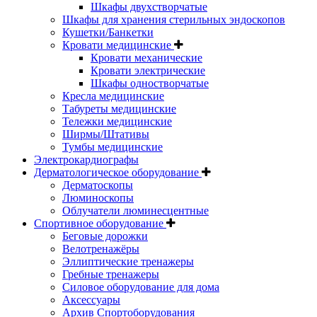
Шкафы двухстворчатые
Шкафы для хранения стерильных эндоскопов
Кушетки/Банкетки
Кровати медицинские
Кровати механические
Кровати электрические
Шкафы одностворчатые
Кресла медицинские
Табуреты медицинские
Тележки медицинские
Ширмы/Штативы
Тумбы медицинские
Электрокардиографы
Дерматологическое оборудование
Дерматоскопы
Люминоскопы
Облучатели люминесцентные
Спортивное оборудование
Беговые дорожки
Велотренажёры
Эллиптические тренажеры
Гребные тренажеры
Силовое оборудование для дома
Аксессуары
Архив Спортоборудования