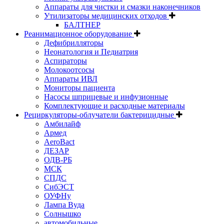
Аппараты для чистки и смазки наконечников
Утилизаторы медицинских отходов
БАЛТНЕР
Реанимационное оборудование
Дефибрилляторы
Неонатология и Педиатрия
Аспираторы
Молокоотсосы
Аппараты ИВЛ
Мониторы пациента
Насосы шприцевые и инфузионные
Комплектующие и расходные материалы
Рециркуляторы-облучатели бактерицидные
Амбилайф
Армед
AeroBact
ДЕЗАР
ОДВ-РБ
МСК
СПДС
СибЭСТ
ОУФНу
Лампа Вуда
Солнышко
автомобильные