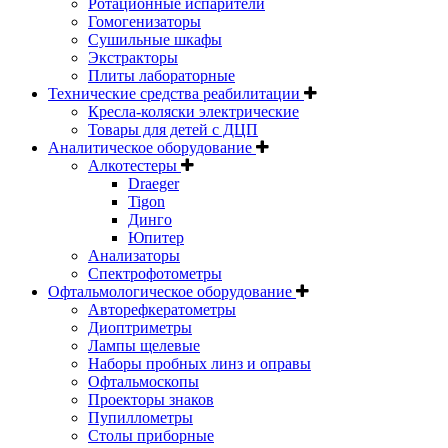
Ротационные испарители
Гомогенизаторы
Сушильные шкафы
Экстракторы
Плиты лабораторные
Технические средства реабилитации
Кресла-коляски электрические
Товары для детей с ДЦП
Аналитическое оборудование
Алкотестеры
Draeger
Tigon
Динго
Юпитер
Анализаторы
Спектрофотометры
Офтальмологическое оборудование
Авторефкератометры
Диоптриметры
Лампы щелевые
Наборы пробных линз и оправы
Офтальмоскопы
Проекторы знаков
Пупиллометры
Столы приборные