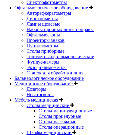
Спектрофотометры
Офтальмологическое оборудование
Авторефкератометры
Диоптриметры
Лампы щелевые
Наборы пробных линз и оправы
Офтальмоскопы
Проекторы знаков
Пупиллометры
Столы приборные
Тонометры офтальмологические
Фундус-камеры
Экзофтальмометры
Станок для обработки линз
Бальнеологическое оборудование
Медицинское оборудование
Дозаторы
Негатоскопы
Мебель медицинская
Столы медицинские
Столы манипуляционные
Столы процедурные
Столы массажные
Столы операционные
Шкафы медицинские