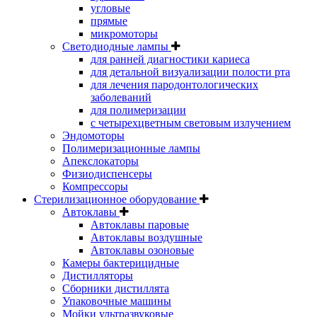
угловые
прямые
микромоторы
Светодиодные лампы
для ранней диагностики кариеса
для детальной визуализации полости рта
для лечения пародонтологических
заболеваний
для полимеризации
с четырехцветным световым излучением
Эндомоторы
Полимеризационные лампы
Апекслокаторы
Физиодиспенсеры
Компрессоры
Стерилизационное оборудование
Автоклавы
Автоклавы паровые
Автоклавы воздушные
Автоклавы озоновые
Камеры бактерицидные
Дистилляторы
Сборники дистиллята
Упаковочные машины
Мойки ультразвуковые