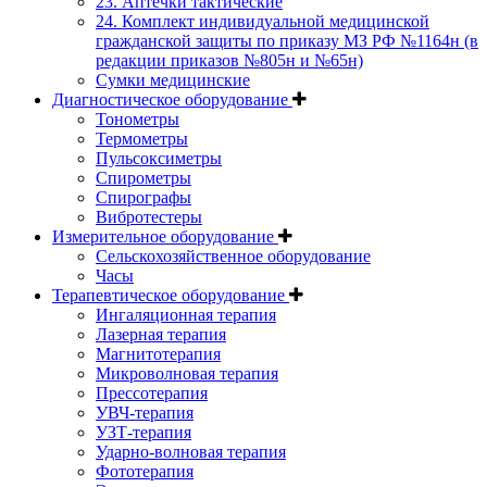
23. Аптечки тактические
24. Комплект индивидуальной медицинской
гражданской защиты по приказу МЗ РФ №1164н (в
редакции приказов №805н и №65н)
Сумки медицинские
Диагностическое оборудование
Тонометры
Термометры
Пульсоксиметры
Спирометры
Спирографы
Вибротестеры
Измерительное оборудование
Сельскохозяйственное оборудование
Часы
Терапевтическое оборудование
Ингаляционная терапия
Лазерная терапия
Магнитотерапия
Микроволновая терапия
Прессотерапия
УВЧ-терапия
УЗТ-терапия
Ударно-волновая терапия
Фототерапия