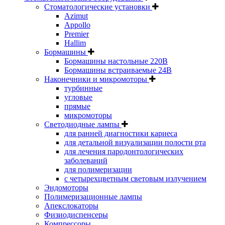
Стоматологические установки
Azimut
Appollo
Premier
Hallim
Бормашины
Бормашины настольные 220В
Бормашины встраиваемые 24В
Наконечники и микромоторы
турбинные
угловые
прямые
микромоторы
Светодиодные лампы
для ранней диагностики кариеса
для детальной визуализации полости рта
для лечения пародонтологических
заболеваний
для полимеризации
с четырехцветным световым излучением
Эндомоторы
Полимеризационные лампы
Апекслокаторы
Физиодиспенсеры
Компрессоры