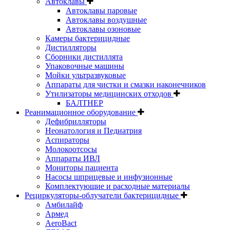
Автоклавы
Автоклавы паровые
Автоклавы воздушные
Автоклавы озоновые
Камеры бактерицидные
Дистилляторы
Сборники дистиллята
Упаковочные машины
Мойки ультразвуковые
Аппараты для чистки и смазки наконечников
Утилизаторы медицинских отходов
БАЛТНЕР
Реанимационное оборудование
Дефибрилляторы
Неонатология и Педиатрия
Аспираторы
Молокоотсосы
Аппараты ИВЛ
Мониторы пациента
Насосы шприцевые и инфузионные
Комплектующие и расходные материалы
Рециркуляторы-облучатели бактерицидные
Амбилайф
Армед
AeroBact