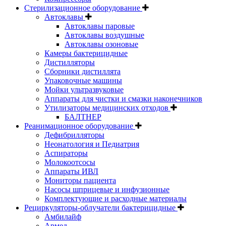
Стерилизационное оборудование
Автоклавы
Автоклавы паровые
Автоклавы воздушные
Автоклавы озоновые
Камеры бактерицидные
Дистилляторы
Сборники дистиллята
Упаковочные машины
Мойки ультразвуковые
Аппараты для чистки и смазки наконечников
Утилизаторы медицинских отходов
БАЛТНЕР
Реанимационное оборудование
Дефибрилляторы
Неонатология и Педиатрия
Аспираторы
Молокоотсосы
Аппараты ИВЛ
Мониторы пациента
Насосы шприцевые и инфузионные
Комплектующие и расходные материалы
Рециркуляторы-облучатели бактерицидные
Амбилайф
Армед