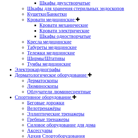
Шкафы двухстворчатые
Шкафы для хранения стерильных эндоскопов
Кушетки/Банкетки
Кровати медицинские
Кровати механические
Кровати электрические
Шкафы одностворчатые
Кресла медицинские
Табуреты медицинские
Тележки медицинские
Ширмы/Штативы
Тумбы медицинские
Электрокардиографы
Дерматологическое оборудование
Дерматоскопы
Люминоскопы
Облучатели люминесцентные
Спортивное оборудование
Беговые дорожки
Велотренажёры
Эллиптические тренажеры
Гребные тренажеры
Силовое оборудование для дома
Аксессуары
Архив Спортоборудования