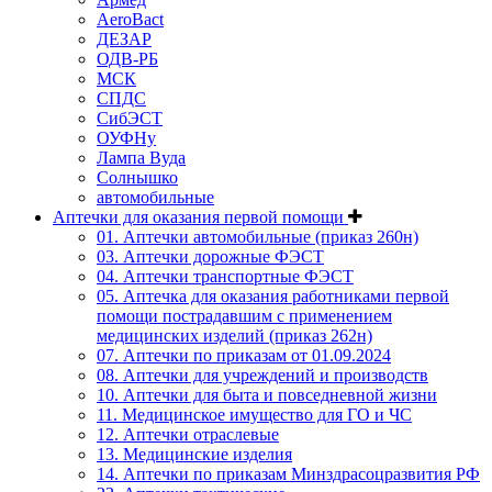
AeroBact
ДЕЗАР
ОДВ-РБ
МСК
СПДС
СибЭСТ
ОУФНу
Лампа Вуда
Солнышко
автомобильные
Аптечки для оказания первой помощи
01. Аптечки автомобильные (приказ 260н)
03. Аптечки дорожные ФЭСТ
04. Аптечки транспортные ФЭСТ
05. Аптечка для оказания работниками первой
помощи пострадавшим с применением
медицинских изделий (приказ 262н)
07. Аптечки по приказам от 01.09.2024
08. Аптечки для учреждений и производств
10. Аптечки для быта и повседневной жизни
11. Медицинское имущество для ГО и ЧС
12. Аптечки отраслевые
13. Медицинские изделия
14. Аптечки по приказам Минздрасоцразвития РФ