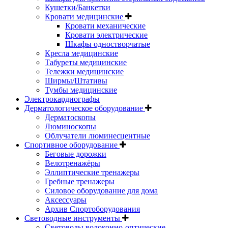
Кушетки/Банкетки
Кровати медицинские
Кровати механические
Кровати электрические
Шкафы одностворчатые
Кресла медицинские
Табуреты медицинские
Тележки медицинские
Ширмы/Штативы
Тумбы медицинские
Электрокардиографы
Дерматологическое оборудование
Дерматоскопы
Люминоскопы
Облучатели люминесцентные
Спортивное оборудование
Беговые дорожки
Велотренажёры
Эллиптические тренажеры
Гребные тренажеры
Силовое оборудование для дома
Аксессуары
Архив Спортоборудования
Световодные инструменты
Световоды волоконно-оптические