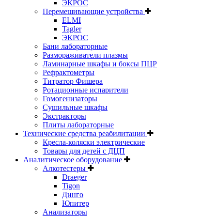
ЭКРОС
Перемешивающие устройства
ELMI
Tagler
ЭКРОС
Бани лабораторные
Размораживатели плазмы
Ламинарные шкафы и боксы ПЦР
Рефрактометры
Титратор Фишера
Ротационные испарители
Гомогенизаторы
Сушильные шкафы
Экстракторы
Плиты лабораторные
Технические средства реабилитации
Кресла-коляски электрические
Товары для детей с ДЦП
Аналитическое оборудование
Алкотестеры
Draeger
Tigon
Динго
Юпитер
Анализаторы