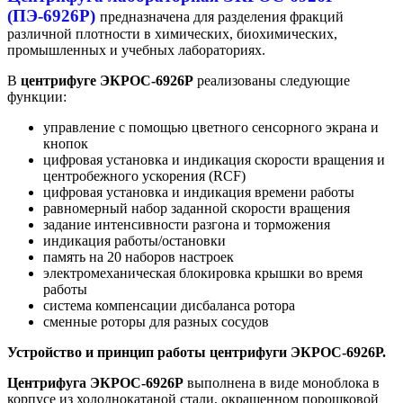
(ПЭ-6926Р)
предназначена для разделения фракций
различной плотности в химических, биохимических,
промышленных и учебных лабораториях.
В
центрифуге ЭКРОС-6926Р
реализованы следующие
функции:
управление с помощью цветного сенсорного экрана и
кнопок
цифровая установка и индикация скорости вращения и
центробежного ускорения (RCF)
цифровая установка и индикация времени работы
равномерный набор заданной скорости вращения
задание интенсивности разгона и торможения
индикация работы/остановки
память на 20 наборов настроек
электромеханическая блокировка крышки во время
работы
система компенсации дисбаланса ротора
сменные роторы для разных сосудов
Устройство и принцип работы центрифуги ЭКРОС-6926Р.
Центрифуга ЭКРОС-6926Р
выполнена в виде моноблока в
корпусе из холоднокатаной стали, окрашенном порошковой