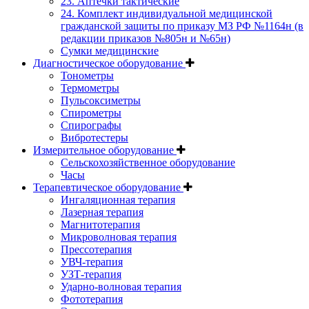
23. Аптечки тактические
24. Комплект индивидуальной медицинской
гражданской защиты по приказу МЗ РФ №1164н (в
редакции приказов №805н и №65н)
Сумки медицинские
Диагностическое оборудование
Тонометры
Термометры
Пульсоксиметры
Спирометры
Спирографы
Вибротестеры
Измерительное оборудование
Сельскохозяйственное оборудование
Часы
Терапевтическое оборудование
Ингаляционная терапия
Лазерная терапия
Магнитотерапия
Микроволновая терапия
Прессотерапия
УВЧ-терапия
УЗТ-терапия
Ударно-волновая терапия
Фототерапия