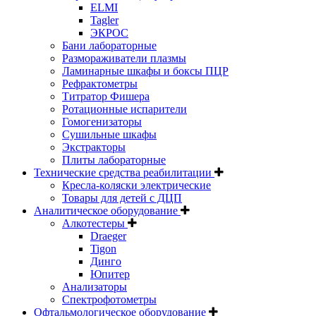
ELMI
Tagler
ЭКРОС
Бани лабораторные
Размораживатели плазмы
Ламинарные шкафы и боксы ПЦР
Рефрактометры
Титратор Фишера
Ротационные испарители
Гомогенизаторы
Сушильные шкафы
Экстракторы
Плиты лабораторные
Технические средства реабилитации
Кресла-коляски электрические
Товары для детей с ДЦП
Аналитическое оборудование
Алкотестеры
Draeger
Tigon
Динго
Юпитер
Анализаторы
Спектрофотометры
Офтальмологическое оборудование