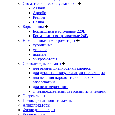
Стоматологические установки
Azimut
Appollo
Premier
Hallim
Бормашины
Бормашины настольные 220В
Бормашины встраиваемые 24В
Наконечники и микромоторы
турбинные
угловые
прямые
микромоторы
Светодиодные лампы
для ранней диагностики кариеса
для детальной визуализации полости рта
для лечения пародонтологических
заболеваний
для полимеризации
с четырехцветным световым излучением
Эндомоторы
Полимеризационные лампы
Апекслокаторы
Физиодиспенсеры
Компрессоры