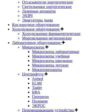
Отсасыватели хирургические
Светильники хирургические
Лазерные аппараты
ЭХВЧ
Эвакуаторы дыма
Кислородное оборудование
Холодильное оборудование
Холодильники фармацевтические
Морозильники медицинские
Лабораторное оборудование
Микроскопы
Микроскопы лабораторные
Микроскопы учебные
Микроскопы школьные
Микроскопы детские
Микропрепараты
Центрифуги
Armed
ELMI
Tagler
БФА
Гиперион
Поликом
ЭКРОС
Перемешивающие устройства