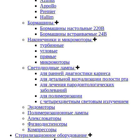
Azimut
Appollo
Premier
Hallim
Бормашины
Бормашины настольные 220В
Бормашины встраиваемые 24В
Наконечники и микромоторы
турбинные
угловые
прямые
микромоторы
Светодиодные лампы
для ранней диагностики кариеса
для детальной визуализации полости рта
для лечения пародонтологических
заболеваний
для полимеризации
с четырехцветным световым излучением
Эндомоторы
Полимеризационные лампы
Апекслокаторы
Физиодиспенсеры
Компрессоры
Стерилизационное оборудование