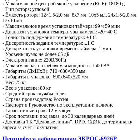
- Максимальное центробежное ускорение (RCF): 18180 g
- Тип ротора: угловой
- Ёмкость ротора: 12×1,5/2,0 мл, 8х7 мл, 10х5 мл, 24х1,5/2,0 мл,
12х10 мл
- Максимальное время установки таймера: 99 ч 59 мин
- Диапазон установки температуры камеры: -20+40 С
- Точность поддержания температуры: ±1 С
- Дискретность задания температуры: ±1 С
- Дискретность установки времени таймера: 1 мин
- Уровень шума: не более 65 дБ
- Электропитание: 220В/50Гц
- Максимальная потребляемая мощность: 1500 ВА
- Габариты (ДхШхВ): 710×630×350 мм
- Габариты в упаковке: 690х640х520 мм
- Вес: 75 кг
- Вес в упаковке: 80 кг
- Средний срок службы: 5 лет
- Страна производства: Россия
- Паспорт и Руководство по эксплуатации: наличие
- Гарантийный срок: 12 месяцев
- Срок поставки: под заказ, до 30 календарных дней
- Доставка ТК "Деловые линии", DPD, СДЭК до терминала/
адреса за счет Покупателя
Центрифуга лабораторная ЭКРОС-6926Р