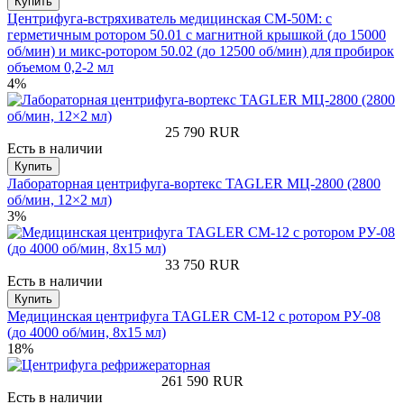
Купить
Центрифуга-встряхиватель медицинская СМ-50М: с
герметичным ротором 50.01 с магнитной крышкой (до 15000
об/мин) и микс-ротором 50.02 (до 12500 об/мин) для пробирок
объемом 0,2-2 мл
4%
25 790
RUR
Есть в наличии
Купить
Лабораторная центрифуга-вортекс TAGLER МЦ-2800 (2800
об/мин, 12×2 мл)
3%
33 750
RUR
Есть в наличии
Купить
Медицинская центрифуга TAGLER СМ-12 с ротором РУ-08
(до 4000 об/мин, 8х15 мл)
18%
261 590
RUR
Есть в наличии