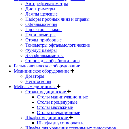
Авторефкератометры
Диоптриметры
Лампы щелевые
Наборы пробных линз и оправы
Офтальмоскопы
Проекторы знаков
Пупиллометры
Столы приборные
Тонометры офтальмологические
Фундус-камеры
Экзофтальмометры
Станок для обработки линз
Бальнеологическое оборудование
Медицинское оборудование
Дозаторы
Негатоскопы
Мебель медицинская
Столы медицинские
Столы манипуляционные
Столы процедурные
Столы массажные
Столы операционные
Шкафы медицинские
Шкафы двухстворчатые
Шкафы для хранения стерильных эндоскопов