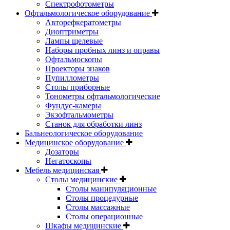
Спектрофотометры
Офтальмологическое оборудование
Авторефкератометры
Диоптриметры
Лампы щелевые
Наборы пробных линз и оправы
Офтальмоскопы
Проекторы знаков
Пупиллометры
Столы приборные
Тонометры офтальмологические
Фундус-камеры
Экзофтальмометры
Станок для обработки линз
Бальнеологическое оборудование
Медицинское оборудование
Дозаторы
Негатоскопы
Мебель медицинская
Столы медицинские
Столы манипуляционные
Столы процедурные
Столы массажные
Столы операционные
Шкафы медицинские