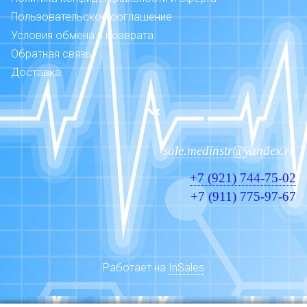
Пользовательское соглашение
Условия обмена и возврата
Обратная связь
Доставка
sale.medinstr@yandex.ru
+7 (921) 744-75-02
+7 (911) 775-97-67
Работает на
InSales