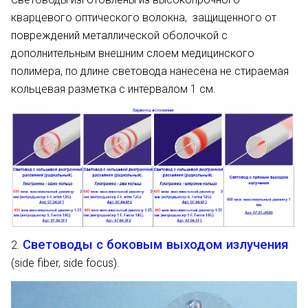
(плоским торцом) QQ UV 400/440T
07.01.uv400
кварцевого оптического волокна, защищенного от
L=2,7m
повреждений металлической оболочкой с
дополнительным внешним слоем медицинского
Световод c прямым выходом излучения
полимера, по длине световода нанесена не стираемая
(плоским торцом) QQ WF 400/440T
07.01.wf400
кольцевая разметка с интервалом 1 см.
L=2,7m
Световод с прямым выходом излучения
(плоским торцом) QQ UV 600/660T
07.01.uv600
L=2,7m
Световод c прямым выходом излучения
(плоским торцом) QQ WF 600/660T
07.01.wf600
L=2,7m
Световоды c боковым выходом излучения
2.
(side fiber, side focus).