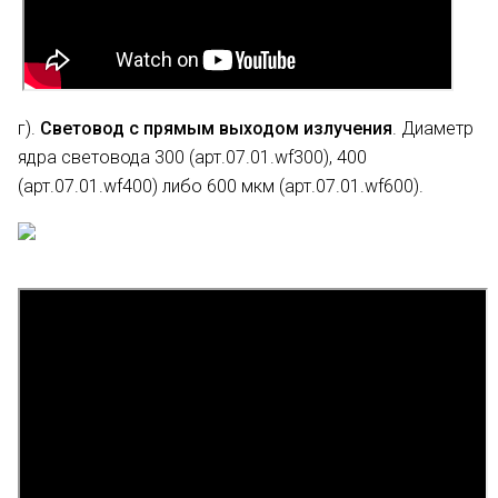
г).
Световод с прямым выходом излучения
. Диаметр
ядра световода 300 (арт.07.01.wf300), 400
(арт.07.01.wf400) либо 600 мкм (арт.07.01.wf600).