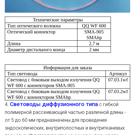
Технические параметры
Тип оптического волокна
QQ WF 600
Оптический коннектор
SMA-905
SMAhp
Длина
2,7 м
Диаметр дистального конца
2 мм
Информация для заказа
Тип световода
Артикул
Световод с боковым выходом излучения QQ
07.03.1wf
WF 600 c коннектором SMA-905
Световод с боковым выходом излучения QQ
07.03.2wf
WF 600 c коннектором SMAhp
Световоды диффузионного типа
4.
с гибкой
полимерной рассеивающей частью различной длины -
от 5 до 60 мм предназначены для проведения
эндоскопических, внутриполостных и внутритканевых