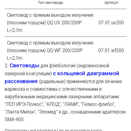
Тип световода
Артикул
Световод с прямым выходом излучения
(плоским торцом) QQ UV 200/200Р
07.01.uv200
L=2,7m
Световод c прямым выходом излучения
(плоским торцом) QQ WF 200/200Р
07.01.wf200
L=2,7m
Световоды
2.
для флебологии (эндовенозной
Световод с прямым выходом излучения
с кольцевой диаграммой
лазерной коагуляции)
(плоским торцом) QQ UV 300/330T
07.01.uv300
рассеивания
(радильные) применяются для лечения
L=2,7m
варикоза и совместимы с отечественными и
зарубежными медицинскими лазерными аппаратами:
Световод c прямым выходом излучения
"ЛСП ИРЭ-Полюс", "АЛОД", "ЛАМИ", "Гелиос-флебо",
(плоским торцом) QQ WF 300/330T
07.01.wf300
"Лахта-Милон", "Эломед" и др., оснащенными адаптером
L=2,7m
SMA-905.
Световод с прямым выходом излучения
Световоды изготовлены из высокопрочного