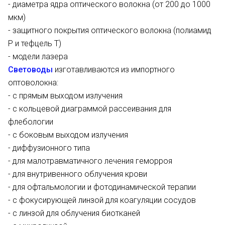
- диаметра ядра оптического волокна (от 200 до 1000
мкм)
- защитного покрытия оптического волокна (полиамид
P и тефцель T)
- модели лазера
Световоды
изготавливаются из импортного
оптоволокна:
- с прямым выходом излучения
- с кольцевой диаграммой рассеивания для
флебологии
- с боковым выходом излучения
- диффузионного типа
- для малотравматичного лечения геморроя
- для внутривенного облучения крови
- для офтальмологии и фотодинамической терапии
- с фокусирующей линзой для коагуляции сосудов
- с линзой для облучения биотканей